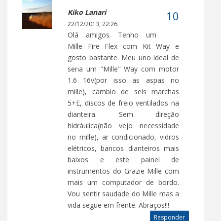
Kiko Lanari
22/12/2013, 22:26
Olá amigos. Tenho um
Mille Fire Flex com Kit Way e
gosto bastante. Meu uno ideal de
seria um "Mille" Way com motor
1.6 16v(por isso as aspas no
mille), cambio de seis marchas
5+E, discos de freio ventilados na
dianteira. Sem direção
hidráulica(não vejo necessidade
no mille), ar condicionado, vidros
elétricos, bancos dianteiros mais
baixos e este painel de
instrumentos do Grazie Mille com
mais um computador de bordo.
Vou sentir saudade do Mille mas a
vida segue em frente. Abraços!!!
Responder