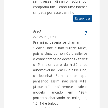
se tivesse dinheiro sobrando,
compraria um. Tenho uma imensa
simpatia por esse carrinho.
Responder
Fred
22/12/2013, 18:38
Pra mim, deveria se chamar
"Grazie Uno" e não "Grazie Mille",
pois o Uno, como nós brasileiros
o conhecemos há décadas - talvez
o 2º maior carro da história do
automóvel no Brasil - é esse Uno,
o botinha! Sem contar que,
pensando assim, não seria Mille,
já que o "adeus" remete desde o
modelo lançado em 1984,
portanto abarcando os mille, 1.3,
1.5, 1.6 e turbo...