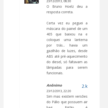
23/12/2013, 08:30
O Bruno Hoelz deu a
resposta correta.
Certa vez eu peguei a
máscara do painel de um
405 que baixou na e
coloquei uma lanterna
por trás... havia um
gazilhão de luzes, desde
ABS até pré-aquecimento
do diesel, só faltavam as
lâmpadas para serem
funcionais.
Anônimo
23/12/2013, 22:20
Sim mas existem versões
do Pálio que possuem air
bag. Então é