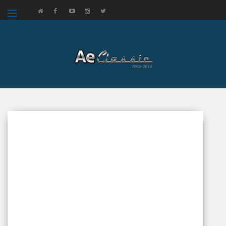
google.com, pub-3521758178363208, DIRECT, f08c47fec0942fa0