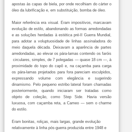
apostas às capas de biela, por onde recolhiam do cárter o
óleo da lubrificação e, em substituição, bomba de óleo.
Maior referência era visual. Eram impositivos, marcavam
evolução de estilo, abandonando as formas arredondadas
e as soluções herdadas à estética pré-II Guerra Mundial,
para adotar a voluptuosidade de linhas assinaladora do
meio daquela década. Deixavam a aparência de partes
arredondadas, ao elevar os pára-lamas contendo os faróis
circulares, simples, de 7 polegadas — quase 18 cm —, à
proximidade do topo do capô e, na caçamba para carga
os pára-lamas projetados para fora pareciam esculpidos,
expressando volume com elegância e sugerindo
dinamismo. Pelo pequeno estribo lateral foram chamadas
posteriormente, quando iniciaram ser tratadas como
objeto de coleção, como Step Side. Havia versão
luxuosa, com caçamba reta, a Cameo — sem o charme
do estilo.
Eram bonitas, roliças, mais largas, grande evolução
relativamente à linha pós-guerra produzida entre 1948 e