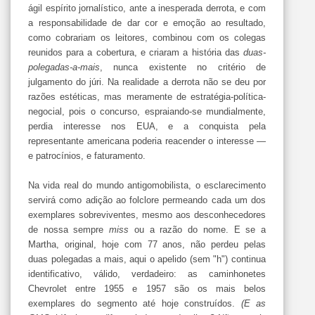
ágil espírito jornalístico, ante a inesperada derrota, e com
a responsabilidade de dar cor e emoção ao resultado,
como cobrariam os leitores, combinou com os colegas
reunidos para a cobertura, e criaram a história das
duas-
polegadas-a-mais
, nunca existente no critério de
julgamento do júri. Na realidade a derrota não se deu por
razões estéticas, mas meramente de estratégia-política-
negocial, pois o concurso, espraiando-se mundialmente,
perdia interesse nos EUA, e a conquista pela
representante americana poderia reacender o interesse —
e patrocínios, e faturamento.
Na vida real do mundo antigomobilista, o esclarecimento
servirá como adição ao folclore permeando cada um dos
exemplares sobreviventes, mesmo aos desconhecedores
de nossa sempre
miss
ou a razão do nome. E se a
Martha, original, hoje com 77 anos, não perdeu pelas
duas polegadas a mais, aqui o apelido (sem "h") continua
identificativo, válido, verdadeiro: as caminhonetes
Chevrolet entre 1955 e 1957 são os mais belos
exemplares do segmento até hoje construídos.
(E as