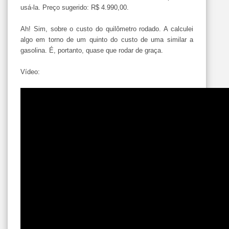
usá-la. Preço sugerido: R$ 4.990,00.
Ah! Sim, sobre o custo do quilômetro rodado. A calculei
algo em torno de um quinto do custo de uma similar a
gasolina. É, portanto, quase que rodar de graça.
Vídeo: