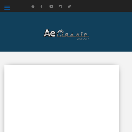
google.com, pub-3521758178363208, DIRECT, f08c47fec0942fa0