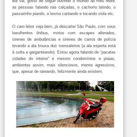
ela vai, gosto de seguir ouvindo o mundo ao meu redor,
as pessoas falando nas calçadas, o cachorro latindo, o
passarinho piando, a lesma cantando e tocando viola etc.
O caro leitor veja bem, já descartei São Paulo, com seus
barulhentos ônibus, motos com escapes alterados,
sirenes de ambulâncias e sirenes de carros de polícia
levando a ala trouxa dos mensaleiros (a ala esperta está
à solta e garganteando). Estou agora falando de “pacatas
cidades do interior” e mesmo condomínios e praias,
ambientes assim, mais silenciosos, menos agressivos,
que, apesar de rareando, felizmente ainda existem.