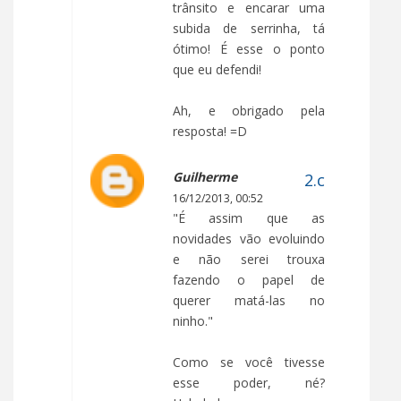
trânsito e encarar uma
subida de serrinha, tá
ótimo! É esse o ponto
que eu defendi!
Ah, e obrigado pela
resposta! =D
Guilherme
16/12/2013, 00:52
"É assim que as
novidades vão evoluindo
e não serei trouxa
fazendo o papel de
querer matá-las no
ninho."
Como se você tivesse
esse poder, né?