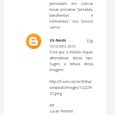
pensariam em colocar
essas porcarias "pesadas,
barulhentas e
ineficientes" nos nossos
carros.
Os Nerds
15/12/2013, 20:12
Fora que o mundo requer
alternativas desse tipo.
Sugiro a leitura desta
imagem:
http://f.i.uol.com.br/folha/
saopaulo/images/122239
23.jpeg
Att
Lucas Peixoto