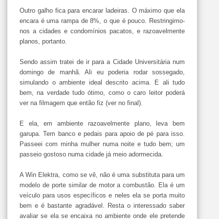
Outro galho fica para encarar ladeiras. O máximo que ela
encara é uma rampa de 8%, o que é pouco. Restringimo-
nos a cidades e condomínios pacatos, e razoavelmente
planos, portanto.
Sendo assim tratei de ir para a Cidade Universitária num
domingo de manhã. Ali eu poderia rodar sossegado,
simulando o ambiente ideal descrito acima. E ali tudo
bem, na verdade tudo ótimo, como o caro leitor poderá
ver na filmagem que então fiz (ver no final).
E ela, em ambiente razoavelmente plano, leva bem
garupa. Tem banco e pedais para apoio de pé para isso.
Passeei com minha mulher numa noite e tudo bem; um
passeio gostoso numa cidade já meio adormecida.
A Win Elektra, como se vê, não é uma substituta para um
modelo de porte similar de motor a combustão. Ela é um
veículo para usos específicos e neles ela se porta muito
bem e é bastante agradável. Resta o interessado saber
avaliar se ela se encaixa no ambiente onde ele pretende