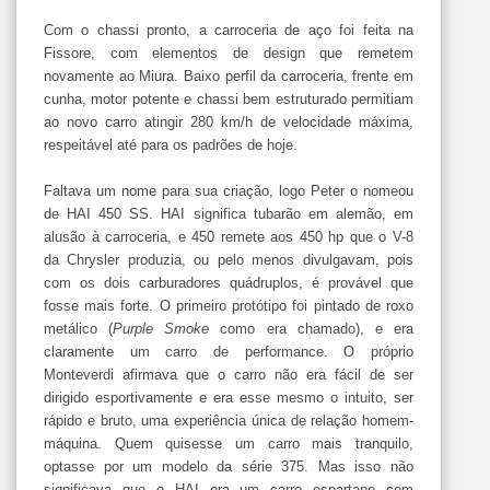
Com o chassi pronto, a carroceria de aço foi feita na
Fissore, com elementos de design que remetem
novamente ao Miura. Baixo perfil da carroceria, frente em
cunha, motor potente e chassi bem estruturado permitiam
ao novo carro atingir 280 km/h de velocidade máxima,
respeitável até para os padrões de hoje.
Faltava um nome para sua criação, logo Peter o nomeou
de HAI 450 SS. HAI significa tubarão em alemão, em
alusão à carroceria, e 450 remete aos 450 hp que o V-8
da Chrysler produzia, ou pelo menos divulgavam, pois
com os dois carburadores quádruplos, é provável que
fosse mais forte. O primeiro protótipo foi pintado de roxo
metálico (
Purple Smoke
como era chamado), e era
claramente um carro de performance. O próprio
Monteverdi afirmava que o carro não era fácil de ser
dirigido esportivamente e era esse mesmo o intuito, ser
rápido e bruto, uma experiência única de relação homem-
máquina. Quem quisesse um carro mais tranquilo,
optasse por um modelo da série 375. Mas isso não
significava que o HAI era um carro espartano com