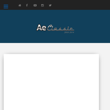
google.com, pub-3521758178363208, DIRECT, f08c47fec0942fa0