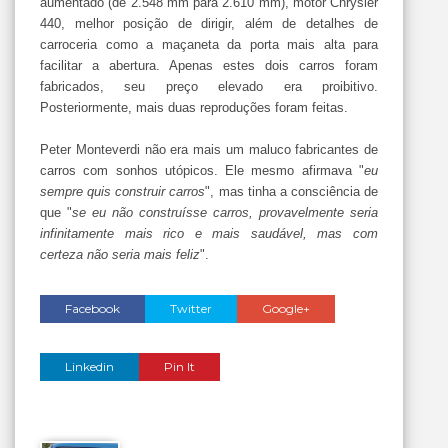
aumentado (de 2.548 mm para 2.610 mm), motor Chrysler
440, melhor posição de dirigir, além de detalhes de
carroceria como a maçaneta da porta mais alta para
facilitar a abertura. Apenas estes dois carros foram
fabricados, seu preço elevado era proibitivo.
Posteriormente, mais duas reproduções foram feitas.
Peter Monteverdi não era mais um maluco fabricantes de
carros com sonhos utópicos. Ele mesmo afirmava "
eu
sempre quis construir carros
", mas tinha a consciência de
que "
se eu não construísse carros, provavelmente seria
infinitamente mais rico e mais saudável, mas com
certeza não seria mais feliz
".
Facebook
Twitter
Google+
Linkedin
Pin It