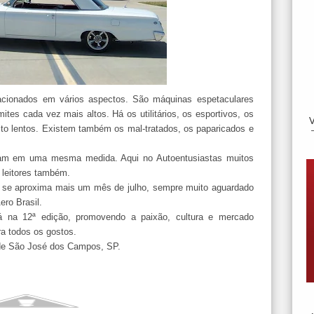
acionados em vários aspectos. São máquinas espetaculares
tes cada vez mais altos. Há os utilitários, os esportivos, os
ito lentos. Existem também os mal-tratados, os paparicados e
am em uma mesma medida. Aqui no Autoentusiastas muitos
 leitores também.
ue se aproxima mais um mês de julho, sempre muito aguardado
ero Brasil.
á na 12ª edição, promovendo a paixão, cultura e mercado
ra todos os gostos.
o de São José dos Campos, SP.