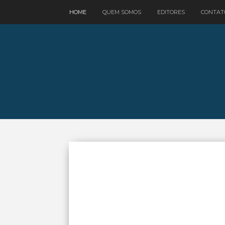
google.com, pub-3521758178363208, DIRECT, f08c47fec0942fa0
HOME
QUEM SOMOS
EDITORES
CONTAT