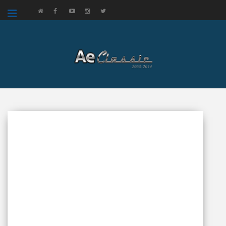
google.com, pub-3521758178363208, DIRECT, f08c47fec0942fa0