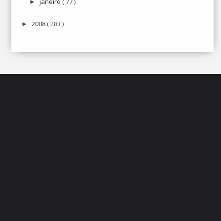
janeiro
( 77 )
►
2008
( 283 )
►