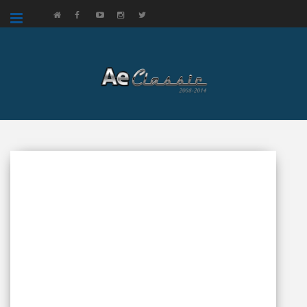
google.com, pub-3521758178363208, DIRECT, f08c47fec0942fa0