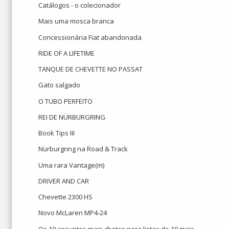
Catálogos - o colecionador
Mais uma mosca branca
Concessionária Fiat abandonada
RIDE OF A LIFETIME
TANQUE DE CHEVETTE NO PASSAT
Gato salgado
O TUBO PERFEITO
REI DE NÜRBURGRING
Book Tips III
Nürburgring na Road & Track
Uma rara Vantage(m)
DRIVER AND CAR
Chevette 2300 HS
Novo McLaren MP4-24
Os 10 assuntos mais chatos para listas de 10 mais.