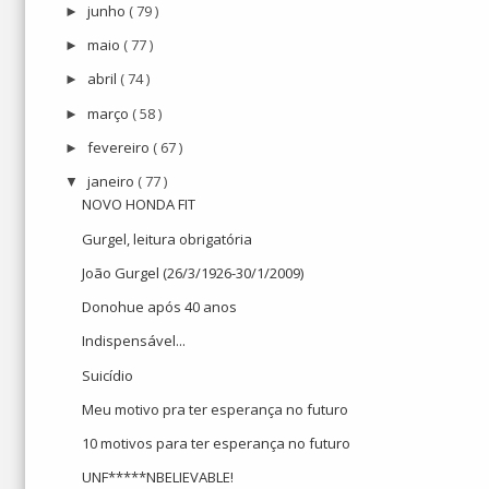
junho
( 79 )
►
maio
( 77 )
►
abril
( 74 )
►
março
( 58 )
►
fevereiro
( 67 )
►
janeiro
( 77 )
▼
NOVO HONDA FIT
Gurgel, leitura obrigatória
João Gurgel (26/3/1926-30/1/2009)
Donohue após 40 anos
Indispensável...
Suicídio
Meu motivo pra ter esperança no futuro
10 motivos para ter esperança no futuro
UNF*****NBELIEVABLE!