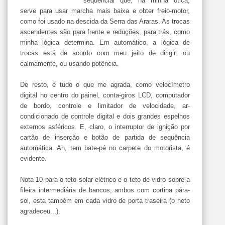
sequencial que, na minha ótica,
serve para usar marcha mais baixa e obter freio-motor,
como foi usado na descida da Serra das Araras. As trocas
ascendentes são para frente e reduções, para trás, como
minha lógica determina. Em automático, a lógica de
trocas está de acordo com meu jeito de dirigir: ou
calmamente, ou usando potência.
De resto, é tudo o que me agrada, como velocímetro
digital no centro do painel, conta-giros LCD, computador
de bordo, controle e limitador de velocidade, ar-
condicionado de controle digital e dois grandes espelhos
externos asféricos. E, claro, o interruptor de ignição por
cartão de inserção e botão de partida de sequência
automática. Ah, tem bate-pé no carpete do motorista, é
evidente.
Nota 10 para o teto solar elétrico e o teto de vidro sobre a
fileira intermediária de bancos, ambos com cortina pára-
sol, esta também em cada vidro de porta traseira (o neto
agradeceu...).