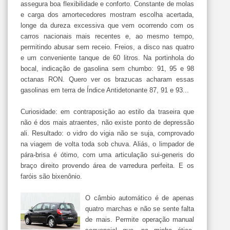
assegura boa flexibilidade e conforto. Constante de molas
e carga dos amortecedores mostram escolha acertada,
longe da dureza excessiva que vem ocorrendo com os
carros nacionais mais recentes e, ao mesmo tempo,
permitindo abusar sem receio. Freios, a disco nas quatro
e um conveniente tanque de 60 litros. Na portinhola do
bocal, indicação de gasolina sem chumbo: 91, 95 e 98
octanas RON. Quero ver os brazucas acharam essas
gasolinas em terra de Índice Antidetonante 87, 91 e 93...
Curiosidade: em contraposição ao estilo da traseira que
não é dos mais atraentes, não existe ponto de depressão
ali. Resultado: o vidro do vigia não se suja, comprovado
na viagem de volta toda sob chuva. Aliás, o limpador de
pára-brisa é ótimo, com uma articulação sui-generis do
braço direito provendo área de varredura perfeita. E os
faróis são bixenônio.
O câmbio automático é de apenas
quatro marchas e não se sente falta
de mais. Permite operação manual