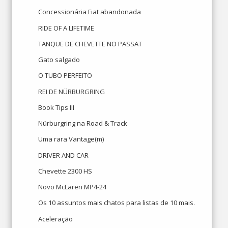
Concessionária Fiat abandonada
RIDE OF A LIFETIME
TANQUE DE CHEVETTE NO PASSAT
Gato salgado
O TUBO PERFEITO
REI DE NÜRBURGRING
Book Tips III
Nürburgring na Road & Track
Uma rara Vantage(m)
DRIVER AND CAR
Chevette 2300 HS
Novo McLaren MP4-24
Os 10 assuntos mais chatos para listas de 10 mais.
Aceleração