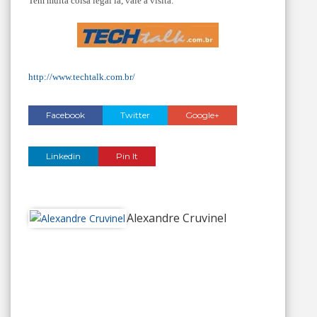
Tem muita coisa legal lá, vale a visita.
http://www.techtalk.com.br/
Facebook
Twitter
Google+
Linkedin
Pin It
Alexandre Cruvinel