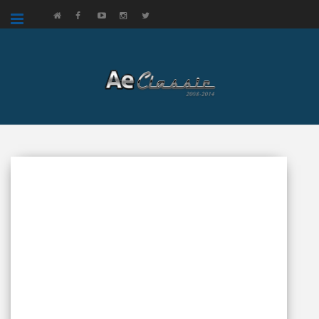
google.com, pub-3521758178363208, DIRECT, f08c47fec0942fa0