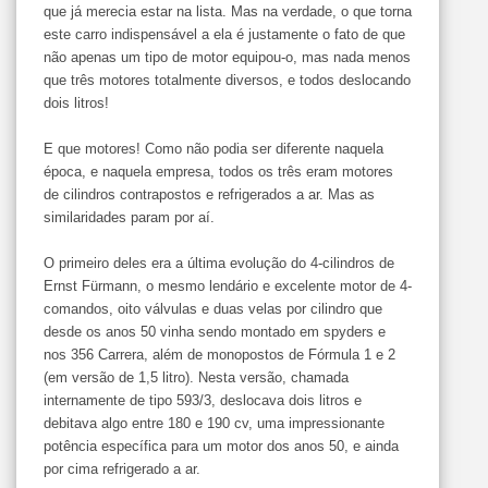
que já merecia estar na lista. Mas na verdade, o que torna
este carro indispensável a ela é justamente o fato de que
não apenas um tipo de motor equipou-o, mas nada menos
que três motores totalmente diversos, e todos deslocando
dois litros!
E que motores! Como não podia ser diferente naquela
época, e naquela empresa, todos os três eram motores
de cilindros contrapostos e refrigerados a ar. Mas as
similaridades param por aí.
O primeiro deles era a última evolução do 4-cilindros de
Ernst Fürmann, o mesmo lendário e excelente motor de 4-
comandos, oito válvulas e duas velas por cilindro que
desde os anos 50 vinha sendo montado em spyders e
nos 356 Carrera, além de monopostos de Fórmula 1 e 2
(em versão de 1,5 litro). Nesta versão, chamada
internamente de tipo 593/3, deslocava dois litros e
debitava algo entre 180 e 190 cv, uma impressionante
potência específica para um motor dos anos 50, e ainda
por cima refrigerado a ar.