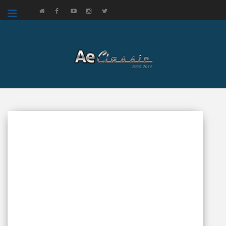
google.com, pub-3521758178363208, DIRECT, f08c47fec0942fa0