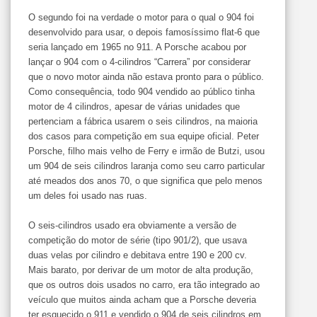
O segundo foi na verdade o motor para o qual o 904 foi
desenvolvido para usar, o depois famosíssimo flat-6 que
seria lançado em 1965 no 911. A Porsche acabou por
lançar o 904 com o 4-cilindros “Carrera” por considerar
que o novo motor ainda não estava pronto para o público.
Como consequência, todo 904 vendido ao público tinha
motor de 4 cilindros, apesar de várias unidades que
pertenciam a fábrica usarem o seis cilindros, na maioria
dos casos para competição em sua equipe oficial. Peter
Porsche, filho mais velho de Ferry e irmão de Butzi, usou
um 904 de seis cilindros laranja como seu carro particular
até meados dos anos 70, o que significa que pelo menos
um deles foi usado nas ruas.
O seis-cilindros usado era obviamente a versão de
competição do motor de série (tipo 901/2), que usava
duas velas por cilindro e debitava entre 190 e 200 cv.
Mais barato, por derivar de um motor de alta produção,
que os outros dois usados no carro, era tão integrado ao
veículo que muitos ainda acham que a Porsche deveria
ter esquecido o 911 e vendido o 904 de seis cilindros em