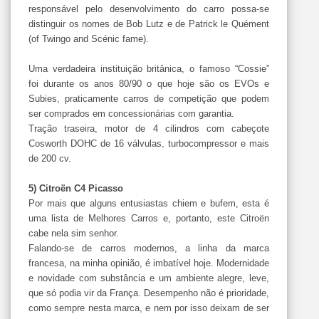
responsável pelo desenvolvimento do carro possa-se
distinguir os nomes de Bob Lutz e de Patrick le Quément
(of Twingo and Scénic fame).
Uma verdadeira instituição britânica, o famoso “Cossie”
foi durante os anos 80/90 o que hoje são os EVOs e
Subies, praticamente carros de competição que podem
ser comprados em concessionárias com garantia.
Tração traseira, motor de 4 cilindros com cabeçote
Cosworth DOHC de 16 válvulas, turbocompressor e mais
de 200 cv.
5) Citroën C4 Picasso
Por mais que alguns entusiastas chiem e bufem, esta é
uma lista de Melhores Carros e, portanto, este Citroën
cabe nela sim senhor.
Falando-se de carros modernos, a linha da marca
francesa, na minha opinião, é imbatível hoje. Modernidade
e novidade com substância e um ambiente alegre, leve,
que só podia vir da França. Desempenho não é prioridade,
como sempre nesta marca, e nem por isso deixam de ser