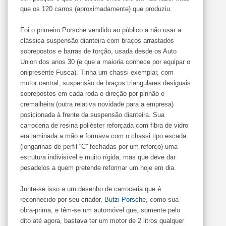
que os 120 carros (aproximadamente) que produziu.
Foi o primeiro Porsche vendido ao público a não usar a
clássica suspensão dianteira com braços arrastados
sobrepostos e barras de torção, usada desde os Auto
Union dos anos 30 (e que a maioria conhece por equipar o
onipresente Fusca). Tinha um chassi exemplar, com
motor central, suspensão de braços triangulares desiguais
sobrepostos em cada roda e direção por pinhão e
cremalheira (outra relativa novidade para a empresa)
posicionada à frente da suspensão dianteira. Sua
carroceria de resina poliéster reforçada com fibra de vidro
era laminada a mão e formava com o chassi tipo escada
(longarinas de perfil “C” fechadas por um reforço) uma
estrutura indivisível e muito rígida, mas que deve dar
pesadelos a quem pretende reformar um hoje em dia.
Junte-se isso a um desenho de carroceria que é
reconhecido por seu criador,
Butzi Porsche
, como sua
obra-prima, e têm-se um automóvel que, somente pelo
dito até agora, bastava ter um motor de 2 litros qualquer