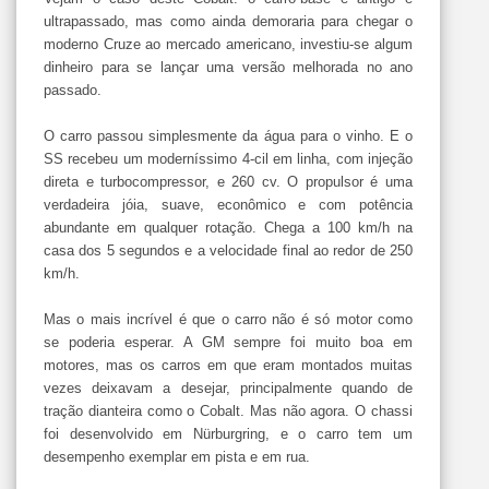
ultrapassado, mas como ainda demoraria para chegar o
moderno Cruze ao mercado americano, investiu-se algum
dinheiro para se lançar uma versão melhorada no ano
passado.
O carro passou simplesmente da água para o vinho. E o
SS recebeu um moderníssimo 4-cil em linha, com injeção
direta e turbocompressor, e 260 cv. O propulsor é uma
verdadeira jóia, suave, econômico e com potência
abundante em qualquer rotação. Chega a 100 km/h na
casa dos 5 segundos e a velocidade final ao redor de 250
km/h.
Mas o mais incrível é que o carro não é só motor como
se poderia esperar. A GM sempre foi muito boa em
motores, mas os carros em que eram montados muitas
vezes deixavam a desejar, principalmente quando de
tração dianteira como o Cobalt. Mas não agora. O chassi
foi desenvolvido em Nürburgring, e o carro tem um
desempenho exemplar em pista e em rua.