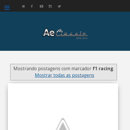
google.com, pub-3521758178363208, DIRECT, f08c47fec0942fa0
Mostrando postagens com marcador
f1 racing
.
Mostrar todas as postagens