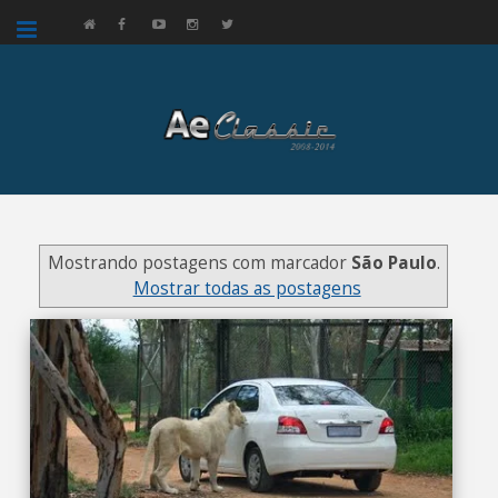
google.com, pub-3521758178363208, DIRECT, f08c47fec0942fa0
Mostrando postagens com marcador
São Paulo
.
Mostrar todas as postagens