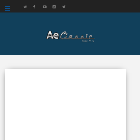
google.com, pub-3521758178363208, DIRECT, f08c47fec0942fa0