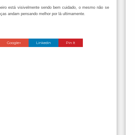
neiro está visivelmente sendo bem cuidado, o mesmo não se
eças andam pensando melhor por lá ultimamente.
Google+
Linkedin
Pin It