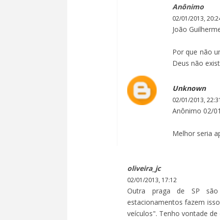
Anônimo
02/01/2013, 20:2
João Guilherm
Por que não u
Deus não exis
Unknown
02/01/2013, 22:3
Anônimo 02/01
Melhor seria a
oliveira_jc
02/01/2013, 17:12
Outra praga de SP são
estacionamentos fazem isso n
veículos". Tenho vontade de