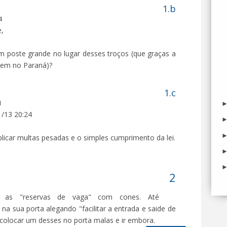
4
e,
m poste grande no lugar desses troços (que graças a
tem no Paraná)?
1
/13 20:24
plicar multas pesadas e o simples cumprimento da lei.
 as "reservas de vaga" com cones. Até
a sua porta alegando "facilitar a entrada e saide de
 colocar um desses no porta malas e ir embora.