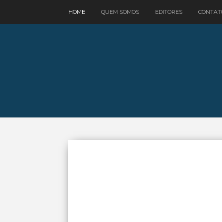
google.com, pub-3521758178363208, DIRECT, f08c47fec0942fa0
HOME
QUEM SOMOS
EDITORES
CONTAT