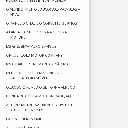
ROVER SD1 VITESSE "TWIN PLENUM"
O MUNDO (MUITO LOUCO) DAS VÁLVULAS –
FINAL
O PAINEL DIGITAL E O CORVETTE: 30 ANOS
A FARSA DA NBC CONTRA A GENERAL
MOTORS
M3 GTS, BMW PURO-SANGUE
CIRRUS, GOLD MOTOR COMPANY
RIVALIDADE ENTRE MARCAS: NÃO MAIS
MERCEDES C111, O MAIS INCRÍVEL
LABORATÓRIO MÓVEL
QUANDO O REMÉDIO SE TORNA VENENO
HONDA PCX 150: A MODERNIDADE, AQUI
ASTON MARTIN FAZ 100 ANOS: IT’S NOT
ABOUT THE MONEY
EXTRA: GUERRA CIVIL
ACELERA AÍ, RAPAZ!