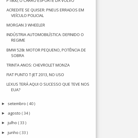
P1800, O CARRO ESPORTE DA VOLVO
ACREDITE SE QUISER: PNEUS ERRADOS EM
VEÍCULO POLICIAL
MORGAN 3 WHEELER
INDÚSTRIA AUTOMOBILÍSTICA: DEFINIDO O
REGIME
BMW 528i: MOTOR PEQUENO, POTÊNCIA DE
SOBRA
TRINTA ANOS: CHEVROLET MONZA
FIAT PUNTO T-JET 2013, NO USO
LEXUS TERÁ AQUI O SUCESSO QUE TEVE NOS
EUA?
setembro
( 40 )
►
agosto
( 34 )
►
julho
( 33 )
►
junho
( 33 )
►