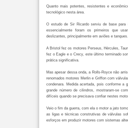
Quanto mais potentes, resistentes e econômic
tecnológico nesta área.
O estudo de Sir Ricardo serviu de base para 
essencialmente foram os primeiros que us
deslizantes, principalmente em aviões e tanques
A Bristol fez os motores Perseus, Hércules, Tau
fez o Eagle e o Crecy, este último terminado s
prática significativa.
Mas apesar dessa onda, a Rolls-Royce não arri
renomados motores Merlin e Griffon com válvulas
condenara. Medida acertada, pois conforme a 
grande número de cilindros, mostraram-se com
difíceis quando se precisava confiar nestes moto
Veio o fim da guerra, com ela o motor a jato to
as ligas e técnicas construtivas de válvulas 
esforços em produzir motores com sistemas alter