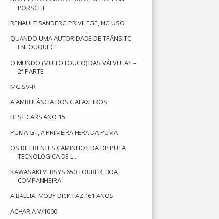
PORSCHE
RENAULT SANDERO PRIVILÈGE, NO USO
QUANDO UMA AUTORIDADE DE TRÂNSITO
ENLOUQUECE
O MUNDO (MUITO LOUCO) DAS VÁLVULAS –
2ª PARTE
MG SV-R
A AMBULÂNCIA DOS GALAXEIROS
BEST CARS ANO 15
PUMA GT, A PRIMEIRA FERA DA PUMA
OS DIFERENTES CAMINHOS DA DISPUTA
TECNOLÓGICA DE L...
KAWASAKI VERSYS 650 TOURER, BOA
COMPANHEIRA
A BALEIA: MOBY DICK FAZ 161 ANOS
ACHAR A V/1000