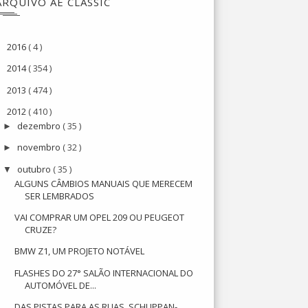
ARQUIVO AE CLASSIC
2016
( 4 )
►
2014
( 354 )
►
2013
( 474 )
►
2012
( 410 )
▼
dezembro
( 35 )
►
novembro
( 32 )
►
outubro
( 35 )
▼
ALGUNS CÂMBIOS MANUAIS QUE MERECEM
SER LEMBRADOS
VAI COMPRAR UM OPEL 209 OU PEUGEOT
CRUZE?
BMW Z1, UM PROJETO NOTÁVEL
FLASHES DO 27° SALÃO INTERNACIONAL DO
AUTOMÓVEL DE...
DAS PISTAS PARA AS RUAS, SCHUPPAN-