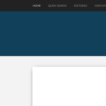
google.com, pub-3521758178363208, DIRECT, f08c47fec0942fa0
HOME
QUEM SOMOS
EDITORES
CONTAT