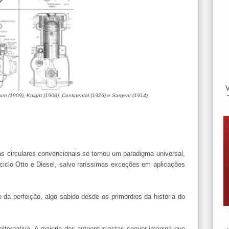
um (1909), Knight (1908), Continental (1926) e Sargent (1914)
s circulares convencionais se tornou um paradigma universal,
ciclo Otto e Diesel, salvo raríssimas exceções em aplicações
da perfeição, algo sabido desde os primórdios da história do
lternativa. A maioria dos autoentusiastas sequer imagina que