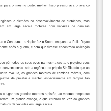
os para o mesmo porte, melhor. Isso pressionava o avanço
ingleses e alemães no desenvolvimento de protótipos, mas
aram em larga escala motores com válvulas de camisas
.
rus e Centaurus, a Napier fez o Sabre, enquanto a Rolls-Royce
omente após a guerra, e sem que tivesse encontrado aplicação
scou pôr todos os seus ovos na mesma cesta, e projetou seus
 convencionais, sob a regência do próprio Sir Ricardo que as
guerra evoluía, os grandes motores de camisas móveis, com
plexos de projetar e manter, especialmente em tempos tão
res.
mou o lugar dos grandes motores a pistão, ao mesmo tempo que
sofreram um grande avanço, o que enterrou de vez ao grandes
nativos de válvulas em larga escala.