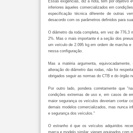
Essas exigências, diz a nota, têm por objetivo
inferiores àqueles comercializados em condiçõe
especificação técnica diferente de outras 
desacordo com os parâmetros definidos para sua
O diâmetro da roda completa, em vez de 776,3 
2%. Mas o mais importante é a seção dos pneus
um veículo de 2.095 kg em ordem de marcha e 2
nessa configuração.
Mas a matéria argumenta, equivocadamente, 
alteração do diâmetro das rodas, não foi respeit
obrigados seguir as normas do CTB e do órgão n
Por outro lado, pondera corretamente que "na
condições extremas de uso e, em casos de eme
maior segurança os veículos deveriam contar c
demais modelos comercializados, mas nunca infe
e segurança dos veículos."
O estranho é que os veículos adquiridos rece
marca e modelo similar, vieram equipados com 