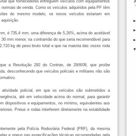
 evitar que fornecedores entreguem veículos com equipamentos
s normais de venda. Como os veículos adquiridos pela PF têm
versões do mesmo modelo, os novos veículos estariam em
 aquisição.
mm, é 735,4 mm, uma diferença de 5,26%, acima do aceitável
 30 mm menor, na contramão do que seria recomendável para
.710 kg de peso bruto total e que na maioria das vezes roda
que a Resolução 292 do Contran, de 29/8/08, que proíbe
ada, desconhecendo que veículos policiais e militares não são
ormativo.
 atividade policial, em que os veículos são submetidos a
rgência, até em velocidade acima do normal, para garantir
om dispositivos e equipamentos, no mínimo, equivalentes aos
riores. Pneus e rodas interferem diretamente na estabilidade
ntemente pela Polícia Rodoviária Federal (PRF), da mesma
rodas e pneus nas especificações técnicas recomendadas pela