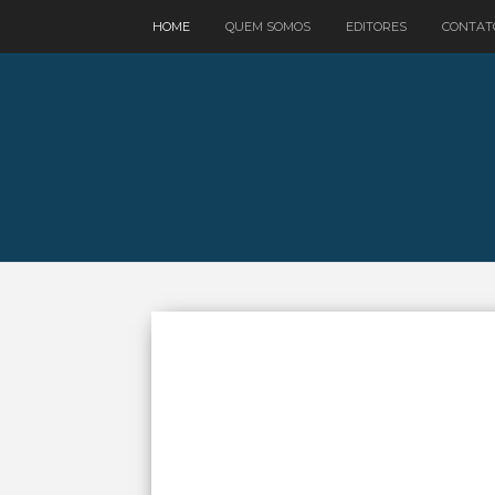
google.com, pub-3521758178363208, DIRECT, f08c47fec0942fa0
HOME
QUEM SOMOS
EDITORES
CONTAT