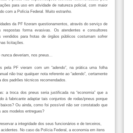
ações para uso em atividade de natureza policial, com maior
do com a Polícia Federal. Muito estranho.
idades da PF fizeram questionamentos, através do serviço de
s respostas forma evasivas. Os atendentes e consultores
s vendidos para frotas de órgãos públicos costumam sofrer
as licitações.
e nunca deveriam, nos pneus...
os pela PF vieram com um “adendo”, na prática uma folha
nual não traz qualquer nota referente ao “adendo”, certamente
ra dos padrões técnicos recomendados.
: a troca dos pneus seria justificada na “economia” que a
ido à fabricante adaptar tais conjuntos de rodas/pneus porque
 baixos? Ou ainda, como foi possível não ser constatado que
s aos modelos entregues?
servar a integridade dos seus funcionários e de terceiros,
cidentes. No caso da Polícia Federal, a economia em itens