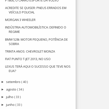
P1800, O CARRO ESPORTE DA VOLVO
ACREDITE SE QUISER: PNEUS ERRADOS EM
VEÍCULO POLICIAL
MORGAN 3 WHEELER
INDÚSTRIA AUTOMOBILÍSTICA: DEFINIDO O
REGIME
BMW 528i: MOTOR PEQUENO, POTÊNCIA DE
SOBRA
TRINTA ANOS: CHEVROLET MONZA
FIAT PUNTO T-JET 2013, NO USO
LEXUS TERÁ AQUI O SUCESSO QUE TEVE NOS
EUA?
setembro
( 40 )
►
agosto
( 34 )
►
julho
( 33 )
►
junho
( 33 )
►