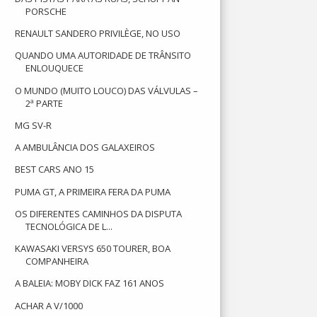
PORSCHE
RENAULT SANDERO PRIVILÈGE, NO USO
QUANDO UMA AUTORIDADE DE TRÂNSITO
ENLOUQUECE
O MUNDO (MUITO LOUCO) DAS VÁLVULAS –
2ª PARTE
MG SV-R
A AMBULÂNCIA DOS GALAXEIROS
BEST CARS ANO 15
PUMA GT, A PRIMEIRA FERA DA PUMA
OS DIFERENTES CAMINHOS DA DISPUTA
TECNOLÓGICA DE L...
KAWASAKI VERSYS 650 TOURER, BOA
COMPANHEIRA
A BALEIA: MOBY DICK FAZ 161 ANOS
ACHAR A V/1000