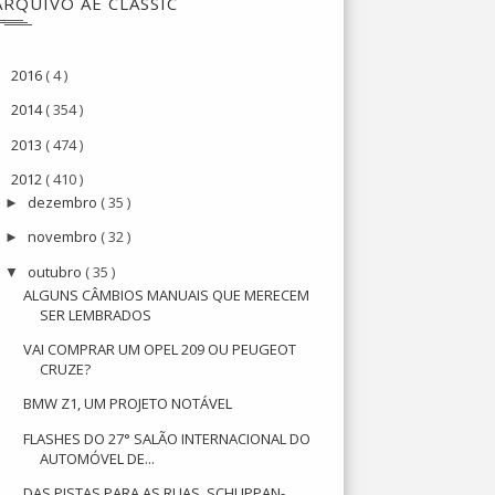
ARQUIVO AE CLASSIC
2016
( 4 )
►
2014
( 354 )
►
2013
( 474 )
►
2012
( 410 )
▼
dezembro
( 35 )
►
novembro
( 32 )
►
outubro
( 35 )
▼
ALGUNS CÂMBIOS MANUAIS QUE MERECEM
SER LEMBRADOS
VAI COMPRAR UM OPEL 209 OU PEUGEOT
CRUZE?
BMW Z1, UM PROJETO NOTÁVEL
FLASHES DO 27° SALÃO INTERNACIONAL DO
AUTOMÓVEL DE...
DAS PISTAS PARA AS RUAS, SCHUPPAN-