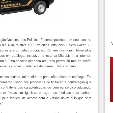
ração Nacional dos Policiais Federais publicou em seu local na
o dia 1/10, relativa a 132 veiculos Mitsubishi Pajero Dakar 3,2
to ostensivo pela corporação. Os veículos foram fornecidos
 em catálogo, inclusive no local da Mitsubishi na internet,
ínio, uma escolha acertada até, mas perder 30 mm de seção
eículos cujo uso nada tem de normal. Pelo contrário.
cessionárias, tal medida de pneu não existe no catálogo. Foi
cumento usado nos processos de licitação e contratação que
contrato e das características do bem ou serviço adquirido,
 com “rodas em liga leve ou aço, nas medidas e tamanhos,
te pela fábrica, de acordo com a versão do veículo que será
s.”