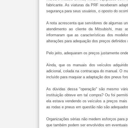
fabricante. As viaturas da PRF receberam adapt
segurança para seus usuários, o oposto do ocorri
A nota acrescenta que servidores de algumas un
atendimento ao cliente da Mitsubishi, mas a
informaram que as características dos modelo
alterações para adequação dos preços definidos n
Pelo jeito, adequaram os preços justamente ond
Ainda, que os manuais dos veículos adquirid
adicional, colada na contracapa do manual. O ma
incluído para maquiar a adaptação dos pneus fo
As dúvidas dessa "operação" são mesmo várias
instituição obteve em tal compra? Ou foi permit
ela estava vendendo os veículos a preços mais
as rodas e pneus em questão não são adequado
Organizações sérias não medem esforços para pre
que também podem ser envolvidos em eventuais a