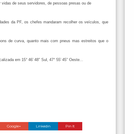
r vidas de seus servidores, de pessoas presas ou de
ades da PF, os chefes mandaram recolher os veículos, que
bons de curva, quanto mais com pneus mas estreitos que o
calizada em 15° 46′ 48″ Sul, 47° 55′ 45″ Oeste...
Google+
Linkedin
Pin It