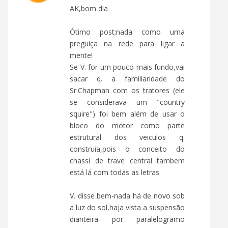
AK,bom dia
Ótimo post;nada como uma
preguiça na rede para ligar a
mente!
Se V. for um pouco mais fundo,vai
sacar q. a familiaridade do
Sr.Chapman com os tratores (ele
se considerava um "country
squire") foi bem além de usar o
bloco do motor como parte
estrutural dos veiculos q.
construia,pois o conceito do
chassi de trave central tambem
está lá com todas as letras
V. disse bem-nada há de novo sob
a luz do sol,haja vista a suspensão
dianteira por paralelogramo