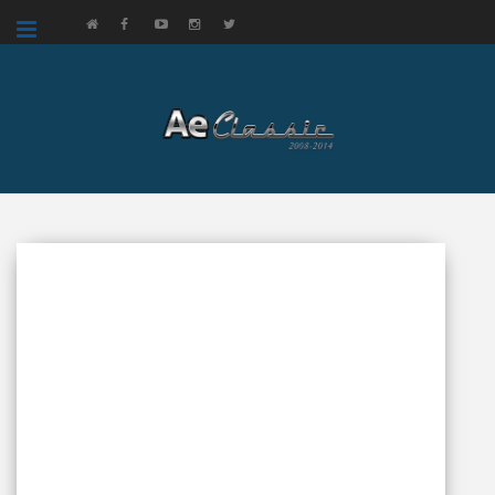
google.com, pub-3521758178363208, DIRECT, f08c47fec0942fa0