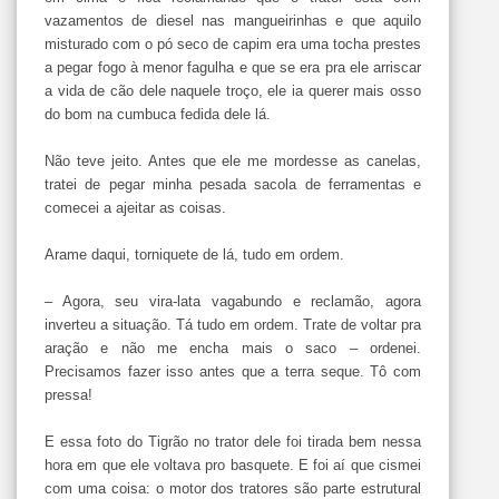
vazamentos de diesel nas mangueirinhas e que aquilo
misturado com o pó seco de capim era uma tocha prestes
a pegar fogo à menor fagulha e que se era pra ele arriscar
a vida de cão dele naquele troço, ele ia querer mais osso
do bom na cumbuca fedida dele lá.
Não teve jeito. Antes que ele me mordesse as canelas,
tratei de pegar minha pesada sacola de ferramentas e
comecei a ajeitar as coisas.
Arame daqui, torniquete de lá, tudo em ordem.
– Agora, seu vira-lata vagabundo e reclamão, agora
inverteu a situação. Tá tudo em ordem. Trate de voltar pra
aração e não me encha mais o saco – ordenei.
Precisamos fazer isso antes que a terra seque. Tô com
pressa!
E essa foto do Tigrão no trator dele foi tirada bem nessa
hora em que ele voltava pro basquete. E foi aí que cismei
com uma coisa: o motor dos tratores são parte estrutural