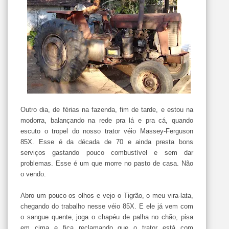
Outro dia, de férias na fazenda, fim de tarde, e estou na
modorra, balançando na rede pra lá e pra cá, quando
escuto o tropel do nosso trator véio Massey-Ferguson
85X. Esse é da década de 70 e ainda presta bons
serviços gastando pouco combustível e sem dar
problemas. Esse é um que morre no pasto de casa. Não
o vendo.
Abro um pouco os olhos e vejo o Tigrão, o meu vira-lata,
chegando do trabalho nesse véio 85X. E ele já vem com
o sangue quente, joga o chapéu de palha no chão, pisa
em cima e fica reclamando que o trator está com