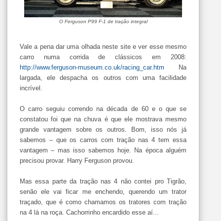
O Ferguson P99 F-1 de tração integral
Vale a pena dar uma olhada neste site e ver esse mesmo
carro numa corrida de clássicos em 2008:
http://www.ferguson-museum.co.uk/racing_car.htm
Na
largada, ele despacha os outros com uma facilidade
incrível.
O carro seguiu correndo na década de 60 e o que se
constatou foi que na chuva é que ele mostrava mesmo
grande vantagem sobre os outros. Bom, isso nós já
sabemos – que os carros com tração nas 4 tem essa
vantagem – mas isso sabemos hoje. Na época alguém
precisou provar. Harry Ferguson provou.
Mas essa parte da tração nas 4 não contei pro Tigrão,
senão ele vai ficar me enchendo, querendo um trator
traçado, que é como chamamos os tratores com tração
na 4 lá na roça. Cachorrinho encardido esse aí...