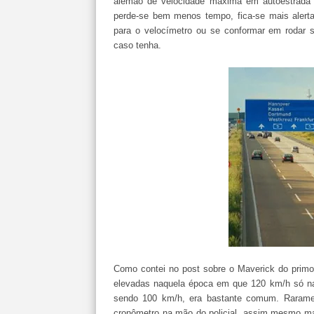
alemão de velocidade máxima em autoestrad
perde-se bem menos tempo, fica-se mais alerta,
para o velocímetro ou se conformar em rodar s
caso tenha.
Como contei no post sobre o Maverick do primo
elevadas naquela época em que 120 km/h só na 
sendo 100 km/h, era bastante comum. Raramen
cronômetro na mão do policial, assim mesmo mais 