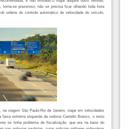
a
recomendada
, e não
limitada
.O viajar adquire outro sentido,
 torna-se prazeroso, não se precisa ficar olhando toda hora
ob ordens do controle automático de velocidade do veículo,
, na viagem São Paulo-Rio de Janeiro, viajar em velocidades
faixa extrema esquerda da rodovia Castello Branco, o resto
te se tinha problema de fiscalização, que era na base do
nas rodovias paulistas, cujos policiais militares rodoviários