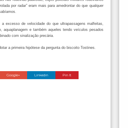
rolada por radar” eram mais para amedrontar do que qualquer
 sabíamos.
a excesso de velocidade do que ultrapassagens malfeitas,
o, aquaplanagem e também aqueles tendo veículos pesados
binado com sinalização precária.
otar a primeira hipótese da pergunta do biscoito Tostines.
Google+
Linkedin
Pin It