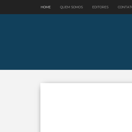
google.com, pub-3521758178363208, DIRECT, f08c47fec0942fa0
HOME
QUEM SOMOS
EDITORES
CONTAT