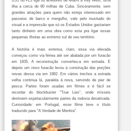
US1 ou FL5 liga os arredores de Miami a Key West, uma
ilha a cerca de 90 milhas de Cuba. Sinceramente, sem
grandes atrações para quem não esteja interessado em
passeios de barco e mergulho, vale pelo inusitado do
visual e a impressão que só os Estados Unidos gastariam
tanto dinheiro em uma obra como esta pra ligar essas
pequenas ilhotas ao extremo sul de seu território.
A história é mais extensa, claro, essa via elevada
começou como via férrea até ser abalada por um furacão
em 1935. A reconstrução converteu-a em estrada. E
depois um novo furacão levou à construção das porções
novas dessa via em 1982. Em vários trechos a estrada
velha continua lá, paralela à nova, servindo de pier de
pesca. Partes foram usadas em filmes e é fácil se
recordar do blockbuster "True Lies", onde mísseis
destroem espetacularmente partes da rodovia desativada.
Curiosidade: em Portugal, esse filme teve o título
traduzido para "A Verdade de Mentira".