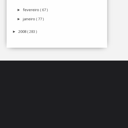
fevereiro
( 67 )
►
janeiro
( 77 )
►
2008
( 283 )
►