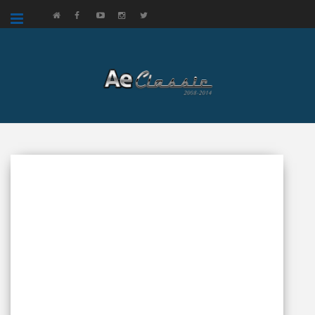
google.com, pub-3521758178363208, DIRECT, f08c47fec0942fa0