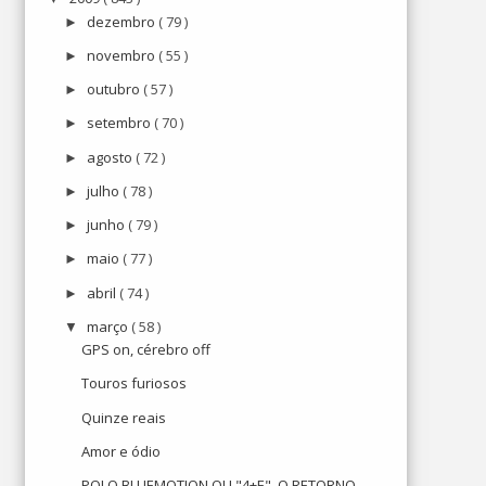
dezembro
( 79 )
►
novembro
( 55 )
►
outubro
( 57 )
►
setembro
( 70 )
►
agosto
( 72 )
►
julho
( 78 )
►
junho
( 79 )
►
maio
( 77 )
►
abril
( 74 )
►
março
( 58 )
▼
GPS on, cérebro off
Touros furiosos
Quinze reais
Amor e ódio
POLO BLUEMOTION OU "4+E", O RETORNO