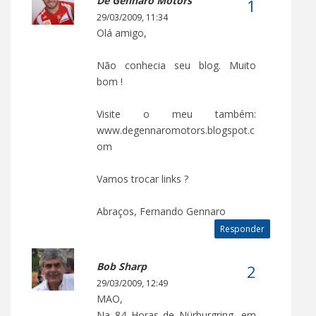
De Gennaro Motors
29/03/2009, 11:34
Olá amigo,
Não conhecia seu blog. Muito
bom !
Visite o meu também:
www.degennaromotors.blogspot.c
om
Vamos trocar links ?
Abraços, Fernando Gennaro
Responder
Bob Sharp
29/03/2009, 12:49
MAO,
Na 84 Horas de Nürburgring, em