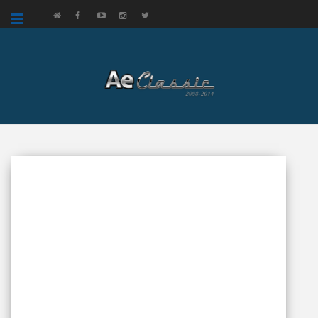
google.com, pub-3521758178363208, DIRECT, f08c47fec0942fa0