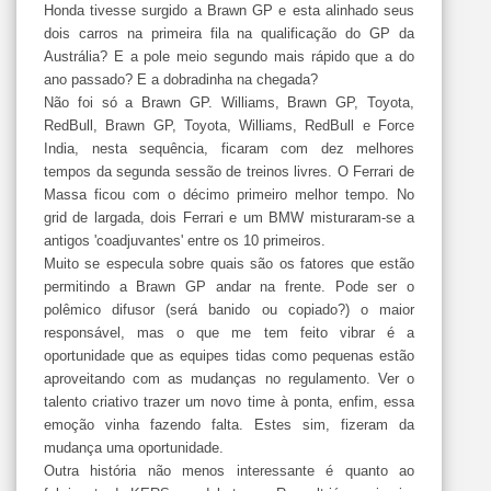
Honda tivesse surgido a Brawn GP e esta alinhado seus
dois carros na primeira fila na qualificação do GP da
Austrália? E a pole meio segundo mais rápido que a do
ano passado? E a dobradinha na chegada?
Não foi só a Brawn GP. Williams, Brawn GP, Toyota,
RedBull, Brawn GP, Toyota, Williams, RedBull e Force
India, nesta sequência, ficaram com dez melhores
tempos da segunda sessão de treinos livres. O Ferrari de
Massa ficou com o décimo primeiro melhor tempo. No
grid de largada, dois Ferrari e um BMW misturaram-se a
antigos 'coadjuvantes' entre os 10 primeiros.
Muito se especula sobre quais são os fatores que estão
permitindo a Brawn GP andar na frente. Pode ser o
polêmico difusor (será banido ou copiado?) o maior
responsável, mas o que me tem feito vibrar é a
oportunidade que as equipes tidas como pequenas estão
aproveitando com as mudanças no regulamento. Ver o
talento criativo trazer um novo time à ponta, enfim, essa
emoção vinha fazendo falta. Estes sim, fizeram da
mudança uma oportunidade.
Outra história não menos interessante é quanto ao