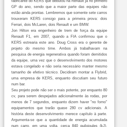
fabricante do KERS que debutou na Renault já no primeiro
GP do ano, sendo que a maior parte das equipes não
estão ainda prontas. Lembremos que somente sete carros
trouxeram KERS consigo para a primeira prova: dois
Ferrari, dois McLaren, dois Renault e um BMW.
Jon Hilton era engenheiro de trem de força da equipe
Renault F1, em 2007, quando a FIA confirmou que o
KERS estrearia este ano. Doug Cross era o gerente de
projeto do mesmo time. Ambos já trabalhavam na
pesquisa de energia regenerativa quando foram demitidos
da equipe, uma vez que o desenvolvimento dos motores
estava congelado e não seria necessário manter mesmo
tamanho de efetivo técnico. Decidiram montar a Flybrid,
uma empresa de KERS, enquanto discutiam seu futuro
num bar.
Seu projeto pode não ser o mais potente, por enquanto 80
cv, para serem despejados adicionalmente às rodas, por
menos de 7 segundos, enquanto dizem haver "no forno"
equipamentos que trarão quase 280 cv adicionais. A
história deste desenvolvimento merece capítulo à parte.
Argumenta-se que a quantidade de energia acumulada
num carro, em uma volta, cerca 840 quilojoules (kJ),