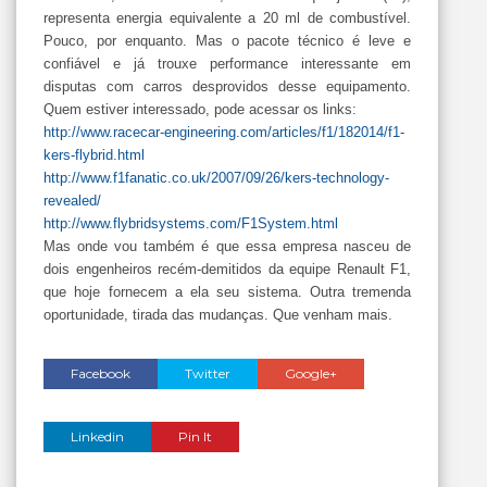
representa energia equivalente a 20 ml de combustível.
Pouco, por enquanto. Mas o pacote técnico é leve e
confiável e já trouxe performance interessante em
disputas com carros desprovidos desse equipamento.
Quem estiver interessado, pode acessar os links:
http://www.racecar-engineering.com/articles/f1/182014/f1-
kers-flybrid.html
http://www.f1fanatic.co.uk/2007/09/26/kers-technology-
revealed/
http://www.flybridsystems.com/F1System.html
Mas onde vou também é que essa empresa nasceu de
dois engenheiros recém-demitidos da equipe Renault F1,
que hoje fornecem a ela seu sistema. Outra tremenda
oportunidade, tirada das mudanças. Que venham mais.
Facebook
Twitter
Google+
Linkedin
Pin It