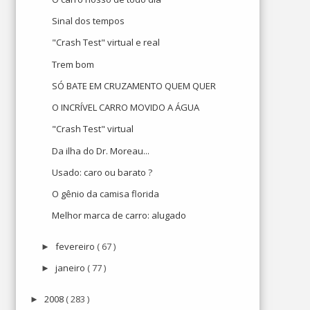
Sinal dos tempos
"Crash Test" virtual e real
Trem bom
SÓ BATE EM CRUZAMENTO QUEM QUER
O INCRÍVEL CARRO MOVIDO A ÁGUA
"Crash Test" virtual
Da ilha do Dr. Moreau...
Usado: caro ou barato ?
O gênio da camisa florida
Melhor marca de carro: alugado
fevereiro
( 67 )
►
janeiro
( 77 )
►
2008
( 283 )
►