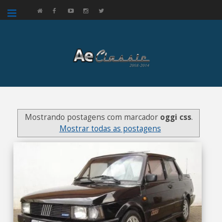
google.com, pub-3521758178363208, DIRECT, f08c47fec0942fa0
Mostrando postagens com marcador
oggi css
.
Mostrar todas as postagens