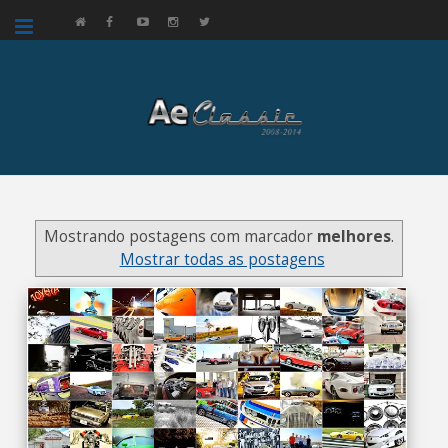
google.com, pub-3521758178363208, DIRECT, f08c47fec0942fa0
Mostrando postagens com marcador
melhores
.
Mostrar todas as postagens