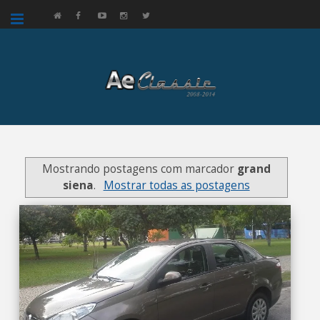
google.com, pub-3521758178363208, DIRECT, f08c47fec0942fa0
Mostrando postagens com marcador
grand
siena
.
Mostrar todas as postagens