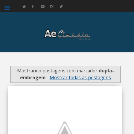
google.com, pub-3521758178363208, DIRECT, f08c47fec0942fa0
Mostrando postagens com marcador
dupla-
embragem
.
Mostrar todas as postagens