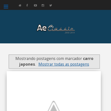
google.com, pub-3521758178363208, DIRECT, f08c47fec0942fa0
Mostrando postagens com marcador
carro
japones
.
Mostrar todas as postagens