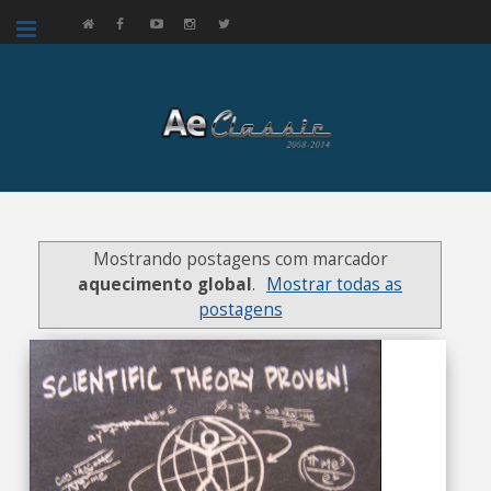
google.com, pub-3521758178363208, DIRECT, f08c47fec0942fa0
Mostrando postagens com marcador
aquecimento global
.
Mostrar todas as
postagens