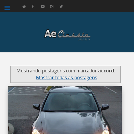
google.com, pub-3521758178363208, DIRECT, f08c47fec0942fa0
Mostrando postagens com marcador
accord
.
Mostrar todas as postagens