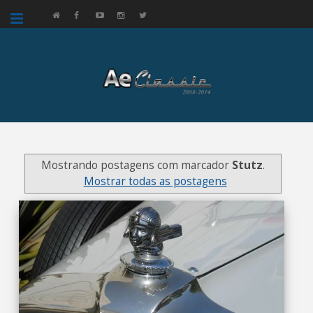
google.com, pub-3521758178363208, DIRECT, f08c47fec0942fa0
Mostrando postagens com marcador
Stutz
.
Mostrar todas as postagens