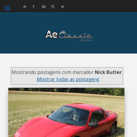
google.com, pub-3521758178363208, DIRECT, f08c47fec0942fa0
Mostrando postagens com marcador
Nick Butler
.
Mostrar todas as postagens