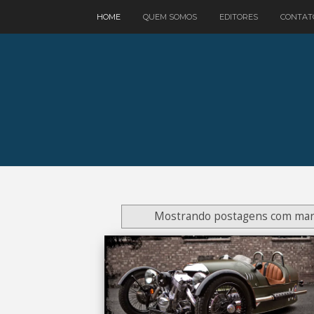
google.com, pub-3521758178363208, DIRECT, f08c47fec0942fa0
HOME
QUEM SOMOS
EDITORES
CONTAT
Mostrando postagens com ma