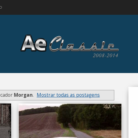
O
rcador
Morgan
.
Mostrar todas as postagens