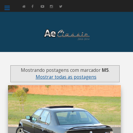
google.com, pub-3521758178363208, DIRECT, f08c47fec0942fa0
Mostrando postagens com marcador
M5
.
Mostrar todas as postagens