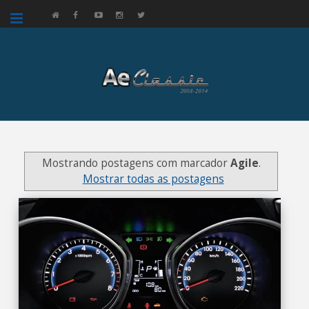
google.com, pub-3521758178363208, DIRECT, f08c47fec0942fa0
Mostrando postagens com marcador
Agile
.
Mostrar todas as postagens