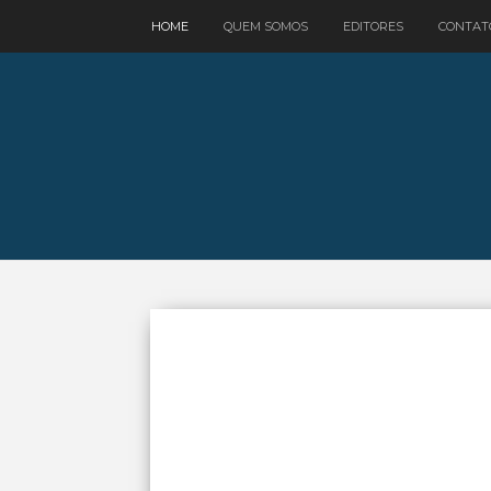
google.com, pub-3521758178363208, DIRECT, f08c47fec0942fa0
HOME
QUEM SOMOS
EDITORES
CONTAT