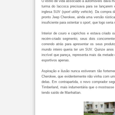
O estilo de vida associado a automóveis dava 
turma do Iaccoca precisava para se lançarem e
inglesa SUV (
sport utility vehicle
). Da compra d
pronto Jeep Cherokee, ainda uma versão rústica
insuficiente para ostentar o
sport
, que logo seria
Interior de couro e caprichos e estava criado
recém-criado segmento, seus dois concorren
correndo atrás para apresentar os seus produ
mundo inteiro queria ter um SUV. Quinze anos 
incrível que pareça, representa mais da metade d
esportivos apenas.
Aspiração e ilusão nunca estiveram tão fortem
Cherokee, que evidentemente não vinha com uma
delas. Em contrapartida, o novo comprador segu
Timberland, mais indumentária que o mostrass
tendo saído de Manhattan.