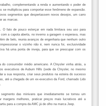
 trabalho, complementando a renda e aumentando o poder de
s se multiplicou para comportar esse fenômeno de expansão.
 novos segmentos que despertassem novos desejos, um carro
zar as marcas.
a. O fato de pouco esterçar em nada limitava seu uso para
o com a capota aberta, no inverno a garagem o esperava, mas
lém de belo, reunia avanços de engenharia que nenhum outro
 impressionar o vizinho não é, nem nunca foi, exclusividade
ativa há uma ponta de inveja, para que se preocupar com os
a do consumidor médio americano. A Chrysler vinha atrás, a
s executivos de Auburn Hills (sede da Chrysler, no mesmo
r a sua resposta, criar seus produtos na esteira do sucesso
adas, até a chegada de um ex-executivo da Ford, chamado Lido
.
o segmento das minivans que imediatamente se tornou um
r margens melhores, praticar preços mais lucrativos até a
artiu para a compra da AMC já de olho na marca Jeep.