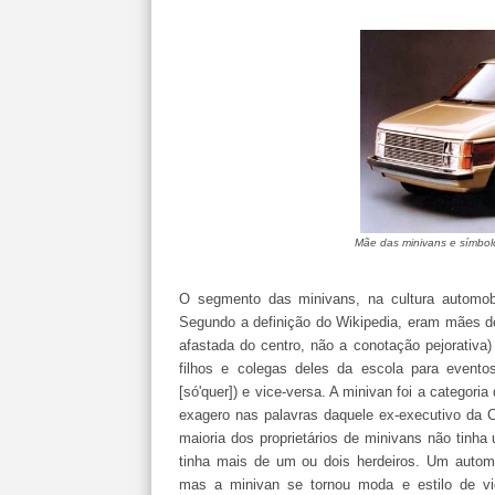
Mãe das minivans e símbo
O segmento das minivans, na cultura automob
Segundo a definição do Wikipedia, eram mães d
afastada do centro, não a conotação pejorativ
filhos e colegas deles da escola para event
[só'quer]) e vice-versa. A minivan foi a categor
exagero nas palavras daquele ex-executivo da Ch
maioria dos proprietários de minivans não tinha 
tinha mais de um ou dois herdeiros. Um automóv
mas a minivan se tornou moda e estilo de v