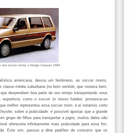
lo das
soccer moms
, a Dodge Caravan 1984
ilística americana, deixou um fenômeno, as
soccer moms
.
e classe média suburbana (no bom sentido, que morava bem,
a) que despendiam boa parte de seu tempo transportando seus
os esportivos como o
soccer
(o nosso futebol, pronuncia-se
ia que melhor representou essa
soccer mom
, e aí notamos certo
rysler, sobre a praticidade: é possível apostar que a grande
um grupo de filhos para transportar a jogos, muitos deles não
el ofereceria infinitamente mais praticidade para esse fim,
ida. Este sim, passou a ditar padrões de consumo que os