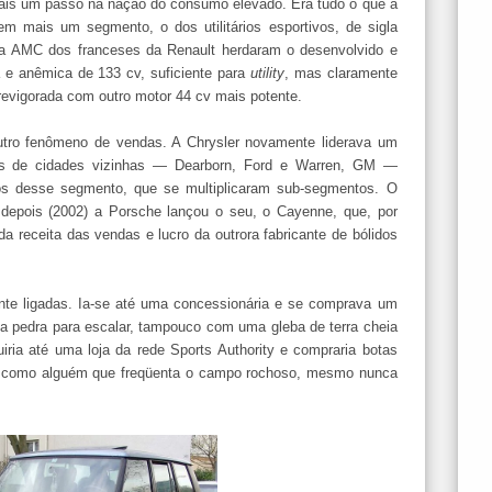
mais um passo na nação do consumo elevado. Era tudo o que a
m mais um segmento, o dos utilitários esportivos, de sigla
a AMC dos franceses da Renault herdaram o desenvolvido e
 e anêmica de 133 cv, suficiente para
utility
, mas claramente
 revigorada com outro motor 44 cv mais potente.
 outro fenômeno de vendas. A Chrysler novamente liderava um
tes de cidades vizinhas — Dearborn, Ford e Warren, GM —
tos desse segmento, que se multiplicaram sub-segmentos. O
depois (2002) a Porsche lançou o seu, o Cayenne, que, por
a receita das vendas e lucro da outrora fabricante de bólidos
ente ligadas. Ia-se até uma concessionária e se comprava um
 pedra para escalar, tampouco com uma gleba de terra cheia
iria até uma loja da rede Sports Authority e compraria botas
e como alguém que freqüenta o campo rochoso, mesmo nunca