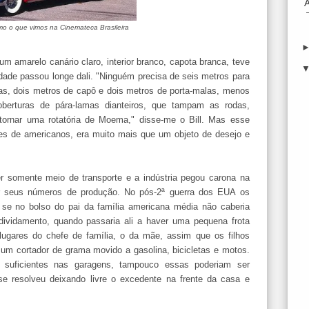
omo o que vimos na Cinemateca Brasileira
 amarelo canário claro, interior branco, capota branca, teve
idade passou longe dali. "Ninguém precisa de seis metros para
as, dois metros de capô e dois metros de porta-malas, menos
oberturas de pára-lamas dianteiros, que tampam as rodas,
tornar uma rotatória de Moema," disse-me o Bill. Mas esse
es de americanos, era muito mais que um objeto de desejo e
 somente meio de transporte e a indústria pegou carona na
icar seus números de produção. No pós-2ª guerra dos EUA os
 se no bolso do pai da família americana média não caberia
ividamento, quando passaria ali a haver uma pequena frota
 lugares do chefe de família, o da mãe, assim que os filhos
um cortador de grama movido a gasolina, bicicletas e motos.
 suficientes nas garagens, tampouco essas poderiam ser
se resolveu deixando livre o excedente na frente da casa e