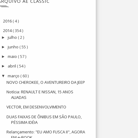
ARQUIVO AE CLASSIC
2016
( 4 )
►
2014
( 354 )
▼
julho
( 2 )
►
junho
( 55 )
►
maio
( 57 )
►
abril
( 54 )
►
março
( 60 )
▼
NOVO CHEROKEE, O AVENTUREIRO DA JEEP
Notícia: RENAULT E NISSAN, 15 ANOS
ALIADAS
VECTOR, EM DESENVOLVIMENTO
DUAS FAIXAS DE ÔNIBUS EM SÃO PAULO,
PÉSSIMA IDÉIA
Relançamento: "EU AMO FUSCA II", AGORA
EM e-BOOK