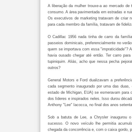
A liberação da mulher trouxe-a ao mercado de
consumo. A área pavimentada em estradas e rua
Os executivos de marketing tratavam de criar
para cada membro da família, tratavam de fideli
O Cadillac 1956 nada tinha de carro da famíli
passeios dominicais, preferencialmente no verã
quem se importava com essa "impraticidade"? A
havia ousado chegar até então. Ter carro para
tupiniquim. Aliás, acho que nessa pecha pejor
outros?
General Motors e Ford dualizavam a preferênci
cada segmento inaugurado por uma das duas, o
estado de Michigan, EUA) se esmeravam para da
dos líderes e inspirados neles. Isso durou déc
Anthony "Lee" Iacocca, no final dos anos setenta
Sob a batuta de Lee, a Chrysler inaugurou 
sucesso. O novo veículo lhe permitia acumula
chegada da concorrência e, com o caixa gordo, p