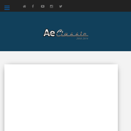
google.com, pub-3521758178363208, DIRECT, f08c47fec0942fa0