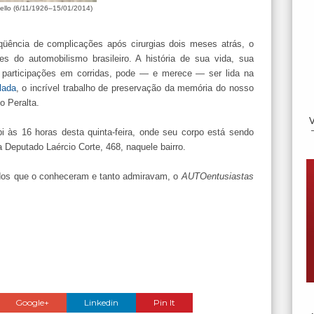
ello (6/11/1926–15/01/2014)
üência de complicações após cirurgias dois meses atrás, o
s do automobilismo brasileiro. A história de sua vida, sua
 participações em corridas, pode — e merece — ser lida na
lada
, o incrível trabalho de preservação da memória do nosso
o Peralta.
 às 16 horas desta quinta-feira, onde seu corpo está sendo
a Deputado Laércio Corte, 468, naquele bairro.
todos que o conheceram e tanto admiravam, o
AUTOentusiastas
Google+
Linkedin
Pin It