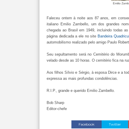
Emilio Zamb
Faleceu ontem à noite aos 87 anos, em conseq
italiano Emilio Zambello, um dos grandes nome
chegada ao Brasil em 1949, incluindo todas as
página dedicada a ele no site
Bandeira Quadricu
automobilismo realizado pelo amigo Paulo Robert
Seu sepultamento será no Cemitério do Morumbi
velado desde as 10 horas. O cemitério fica na ru
Aos filhos Sílvio e Sérgio, à esposa Dirce e a 
expressa as mais profundas condolências.
R.I.P., grande e querido Emilio Zambello.
Bob Sharp
Editor-chefe
Facebook
Twitter