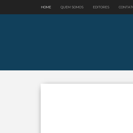
google.com, pub-3521758178363208, DIRECT, f08c47fec0942fa0
HOME
QUEM SOMOS
EDITORES
CONTAT