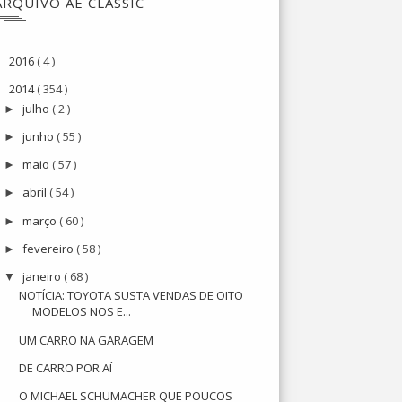
ARQUIVO AE CLASSIC
2016
( 4 )
►
2014
( 354 )
▼
julho
( 2 )
►
junho
( 55 )
►
maio
( 57 )
►
abril
( 54 )
►
março
( 60 )
►
fevereiro
( 58 )
►
janeiro
( 68 )
▼
NOTÍCIA: TOYOTA SUSTA VENDAS DE OITO
MODELOS NOS E...
UM CARRO NA GARAGEM
DE CARRO POR AÍ
O MICHAEL SCHUMACHER QUE POUCOS