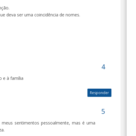
nção.
que deva ser uma coincidência de nomes.
 e à família
Responder
ria meus sentimentos pessoalmente, mas é uma
za.