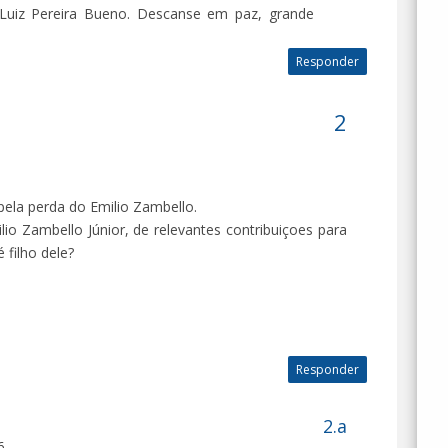
 Luiz Pereira Bueno. Descanse em paz, grande
Responder
pela perda do Emilio Zambello.
io Zambello Júnior, de relevantes contribuiçoes para
 filho dele?
Responder
6