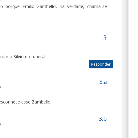
o porque Emilio Zambello, na verdade, chama-se
tar o Sílvio no funeral.
Responder
6
 desconhece esse Zambello.
8