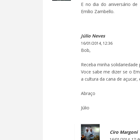
E no dia do aniversário de
Emílio Zambello.
Júlio Neves
16/01/2014, 12:36
Bob,
Receba minha solidariedade 
Voce sabe me dizer se o Emil
a cultura da cana de açucar, é
Abraço
Júlio
Ciro Margoni
16/01/2014, 17:4