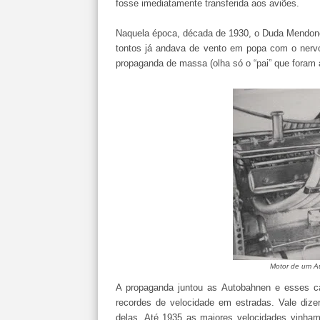
fosse imediatamente transferida aos aviões.
Naquela época, década de 1930, o Duda Mendonç
tontos já andava de vento em popa com o nervo
propaganda de massa (olha só o “pai” que foram a
Motor de um A
A propaganda juntou as Autobahnen e esses c
recordes de velocidade em estradas. Vale dize
delas. Até 1935 as maiores velocidades vinham