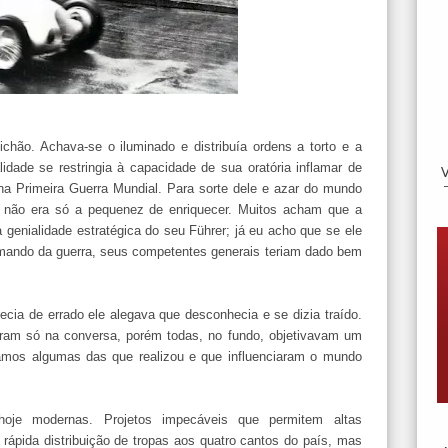
ichão. Achava-se o iluminado e distribuía ordens a torto e a
lidade se restringia à capacidade de sua oratória inflamar de
 na Primeira Guerra Mundial. Para sorte dele e azar do mundo
 não era só a pequenez de enriquecer. Muitos acham que a
 genialidade estratégica do seu Führer; já eu acho que se ele
omando da guerra, seus competentes generais teriam dado bem
ecia de errado ele alegava que desconhecia e se dizia traído.
caram só na conversa, porém todas, no fundo, objetivavam um
amos algumas das que realizou e que influenciaram o mundo
 hoje modernas. Projetos impecáveis que permitem altas
 rápida distribuição de tropas aos quatro cantos do país, mas