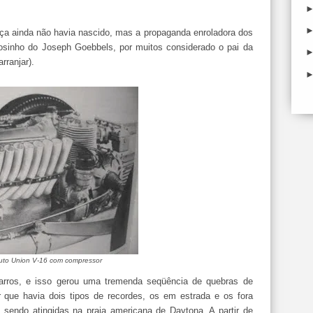
a ainda não havia nascido, mas a propaganda enroladora dos
sinho do Joseph Goebbels, por muitos considerado o pai da
rranjar).
uto Union V-16 com compressor
arros, e isso gerou uma tremenda seqüência de quebras de
r que havia dois tipos de recordes, os em estrada e os fora
 sendo atingidas na praia americana de Daytona. A partir de