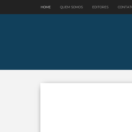
google.com, pub-3521758178363208, DIRECT, f08c47fec0942fa0
HOME
QUEM SOMOS
EDITORES
CONTAT