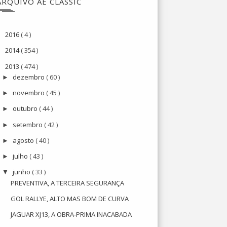
ARQUIVO AE CLASSIC
2016
( 4 )
►
2014
( 354 )
►
2013
( 474 )
▼
dezembro
( 60 )
►
novembro
( 45 )
►
outubro
( 44 )
►
setembro
( 42 )
►
agosto
( 40 )
►
julho
( 43 )
►
junho
( 33 )
▼
PREVENTIVA, A TERCEIRA SEGURANÇA
GOL RALLYE, ALTO MAS BOM DE CURVA
JAGUAR XJ13, A OBRA-PRIMA INACABADA