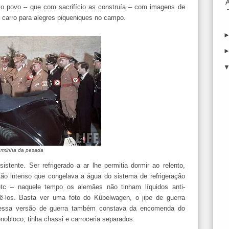
o o povo – que com sacrifício as construía – com imagens de
 carro para alegres piqueniques no campo.
urminha da pesada
stente. Ser refrigerado a ar lhe permitia dormir ao relento,
tão intenso que congelava a água do sistema de refrigeração
tc – naquele tempo os alemães não tinham líquidos anti-
ê-los. Basta ver uma foto do Kübelwagen, o jipe de guerra
 essa versão de guerra também constava da encomenda do
nobloco, tinha chassi e carroceria separados.