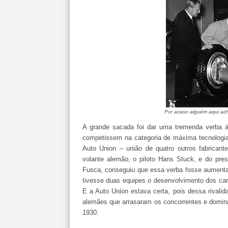
Por acaso alguém aqui acha
A grande sacada foi dar uma tremenda verba à
competissem na categoria de máxima tecnologia
Auto Union – união de quatro outros fabrican
volante alemão, o piloto Hans Stuck, e do pres
Fusca, conseguiu que essa verba fosse aumenta
tivesse duas equipes o desenvolvimento dos carr
E a Auto Union estava certa, pois dessa rivali
alemães que arrasaram os concorrentes e domin
1930.