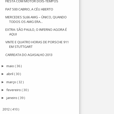
FIESTA COM MOTOR DOIS-TEMPOS
FIAT 500 CABRIO, A CÉU ABERTO
MERCEDES SL66 AMG – ÚNICO, QUANDO
TODOS OS AMG ERA...
EXTRA: SÃO PAULO, O INFERNO AGORA É
AQUI
VINTE E QUATRO HORAS DE PORSCHE 911
EM STUTTGART
CARREATA DO AGASALHO 2013
maio
( 36 )
►
abril
( 30 )
►
março
( 32 )
►
fevereiro
( 30 )
►
janeiro
( 39 )
►
2012
( 410 )
►