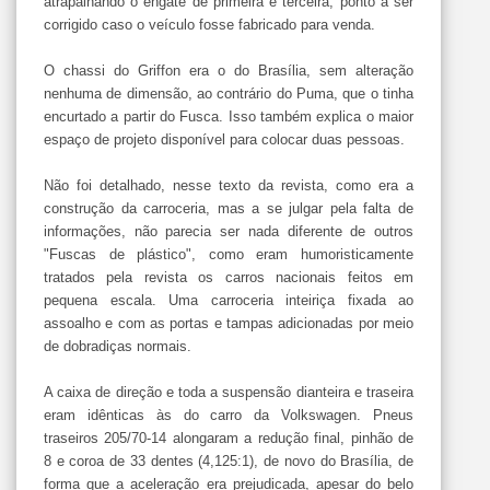
atrapalhando o engate de primeira e terceira, ponto a ser
corrigido caso o veículo fosse fabricado para venda.
O chassi do Griffon era o do Brasília, sem alteração
nenhuma de dimensão, ao contrário do Puma, que o tinha
encurtado a partir do Fusca. Isso também explica o maior
espaço de projeto disponível para colocar duas pessoas.
Não foi detalhado, nesse texto da revista, como era a
construção da carroceria, mas a se julgar pela falta de
informações, não parecia ser nada diferente de outros
"Fuscas de plástico", como eram humoristicamente
tratados pela revista os carros nacionais feitos em
pequena escala. Uma carroceria inteiriça fixada ao
assoalho e com as portas e tampas adicionadas por meio
de dobradiças normais.
A caixa de direção e toda a suspensão dianteira e traseira
eram idênticas às do carro da Volkswagen. Pneus
traseiros 205/70-14 alongaram a redução final, pinhão de
8 e coroa de 33 dentes (4,125:1), de novo do Brasília, de
forma que a aceleração era prejudicada, apesar do belo