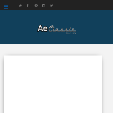
google.com, pub-3521758178363208, DIRECT, f08c47fec0942fa0