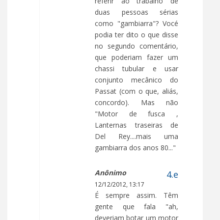
referir ao trabalho de
duas pessoas sérias
como "gambiarra"? Vocé
podia ter dito o que disse
no segundo comentário,
que poderiam fazer um
chassi tubular e usar
conjunto mecânico do
Passat (com o que, aliás,
concordo). Mas não
"Motor de fusca ,
Lanternas traseiras de
Del Rey....mais uma
gambiarra dos anos 80..."
Anônimo
12/12/2012, 13:17
É sempre assim. Têm
gente que fala "ah,
deveriam botar um motor