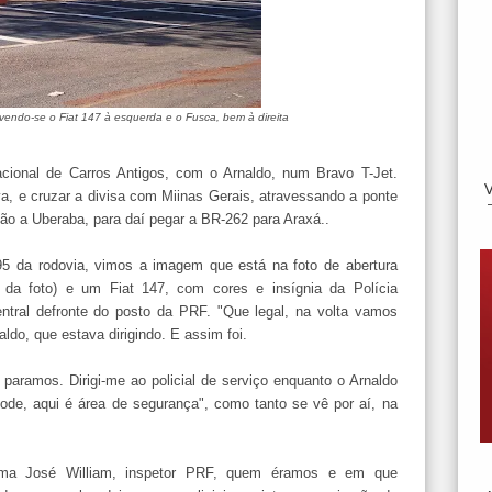
endo-se o Fiat 147 à esquerda e o Fusca, bem à direita
cional de Carros Antigos, com o Arnaldo, num Bravo T-Jet.
a, e cruzar a divisa com Miinas Gerais, atravessando a ponte
ão a Uberaba, para daí pegar a BR-262 para Araxá..
5 da rodovia, vimos a imagem que está na foto de abertura
 da foto) e um Fiat 147, com cores e insígnia da Polícia
entral defronte do posto da PRF. "Que legal, na volta vamos
aldo, que estava dirigindo. E assim foi.
paramos. Dirigi-me ao policial de serviço enquanto o Arnaldo
ode, aqui é área de segurança", como tanto se vê por aí, na
hama José William, inspetor PRF, quem éramos e em que