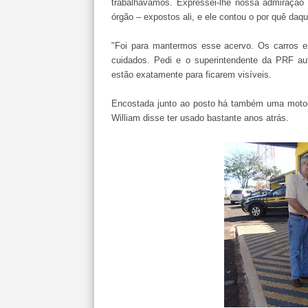
trabalhávamos. Expressei-lhe nossa admiração d
órgão – expostos ali, e ele contou o por quê daqui
"Foi para mantermos esse acervo. Os carros 
cuidados. Pedi e o superintendente da PRF aut
estão exatamente para ficarem visíveis.
Encostada junto ao posto há também uma motoci
William disse ter usado bastante anos atrás.