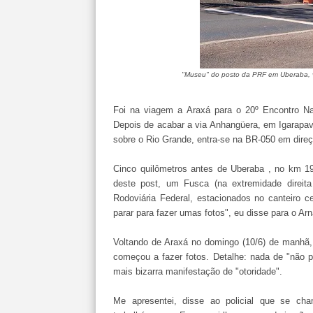
"Museu" do posto da PRF em Uberaba, v
Foi na viagem a Araxá para o 20º Encontro Na
Depois de acabar a via Anhangüera, em Igarapav
sobre o Rio Grande, entra-se na BR-050 em direç
Cinco quilômetros antes de Uberaba , no km 19
deste post, um Fusca (na extremidade direita
Rodoviária Federal, estacionados no canteiro c
parar para fazer umas fotos", eu disse para o Arn
Voltando de Araxá no domingo (10/6) de manhã, 
começou a fazer fotos. Detalhe: nada de "não p
mais bizarra manifestação de "otoridade".
Me apresentei, disse ao policial que se c