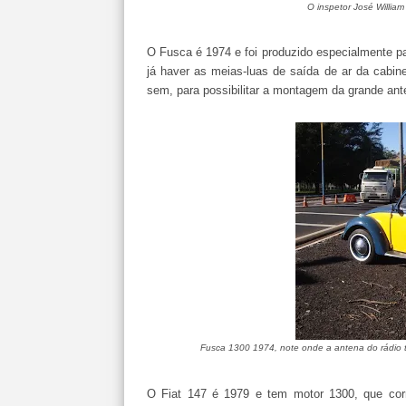
O inspetor José William
O Fusca é 1974 e foi produzido especialmente pa
já haver as meias-luas de saída de ar da cabine
sem, para possibilitar a montagem da grande ante
Fusca 1300 1974, note onde a antena do rádio tr
O Fiat 147 é 1979 e tem motor 1300, que cor