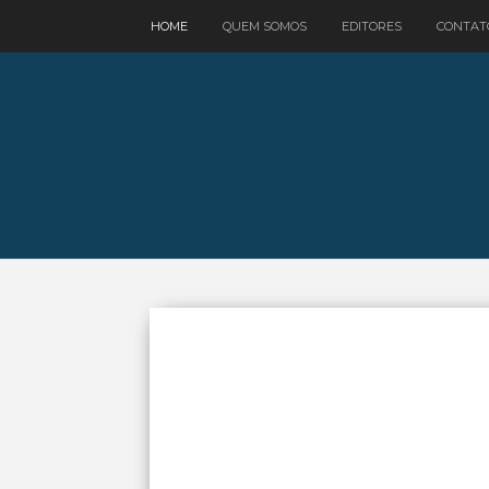
google.com, pub-3521758178363208, DIRECT, f08c47fec0942fa0
HOME
QUEM SOMOS
EDITORES
CONTAT