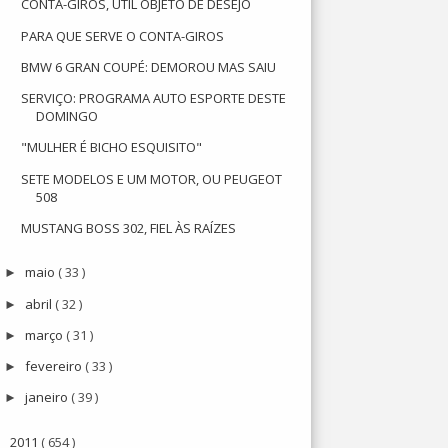
CONTA-GIROS, ÚTIL OBJETO DE DESEJO
PARA QUE SERVE O CONTA-GIROS
BMW 6 GRAN COUPÉ: DEMOROU MAS SAIU
SERVIÇO: PROGRAMA AUTO ESPORTE DESTE
DOMINGO
"MULHER É BICHO ESQUISITO"
SETE MODELOS E UM MOTOR, OU PEUGEOT
508
MUSTANG BOSS 302, FIEL ÀS RAÍZES
maio
( 33 )
►
abril
( 32 )
►
março
( 31 )
►
fevereiro
( 33 )
►
janeiro
( 39 )
►
2011
( 654 )
►