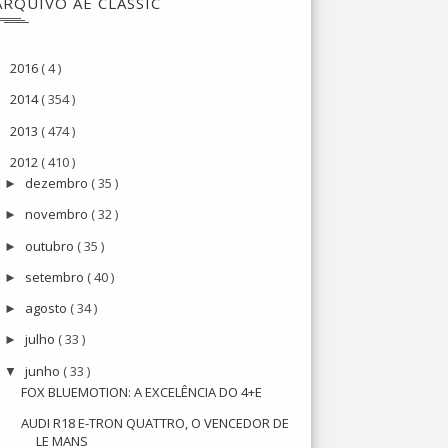
ARQUIVO AE CLASSIC
2016
( 4 )
►
2014
( 354 )
►
2013
( 474 )
►
2012
( 410 )
▼
dezembro
( 35 )
►
novembro
( 32 )
►
outubro
( 35 )
►
setembro
( 40 )
►
agosto
( 34 )
►
julho
( 33 )
►
junho
( 33 )
▼
FOX BLUEMOTION: A EXCELÊNCIA DO 4+E
AUDI R18 E-TRON QUATTRO, O VENCEDOR DE
LE MANS