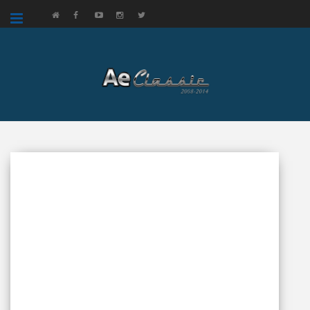
google.com, pub-3521758178363208, DIRECT, f08c47fec0942fa0