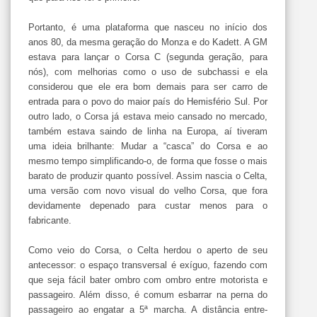
Portanto, é uma plataforma que nasceu no início dos
anos 80, da mesma geração do Monza e do Kadett. A GM
estava para lançar o Corsa C (segunda geração, para
nós), com melhorias como o uso de subchassi e ela
considerou que ele era bom demais para ser carro de
entrada para o povo do maior país do Hemisfério Sul. Por
outro lado, o Corsa já estava meio cansado no mercado,
também estava saindo de linha na Europa, aí tiveram
uma ideia brilhante: Mudar a “casca” do Corsa e ao
mesmo tempo simplificando-o, de forma que fosse o mais
barato de produzir quanto possível. Assim nascia o Celta,
uma versão com novo visual do velho Corsa, que fora
devidamente depenado para custar menos para o
fabricante.
Como veio do Corsa, o Celta herdou o aperto de seu
antecessor: o espaço transversal é exíguo, fazendo com
que seja fácil bater ombro com ombro entre motorista e
passageiro. Além disso, é comum esbarrar na perna do
passageiro ao engatar a 5ª marcha. A distância entre-