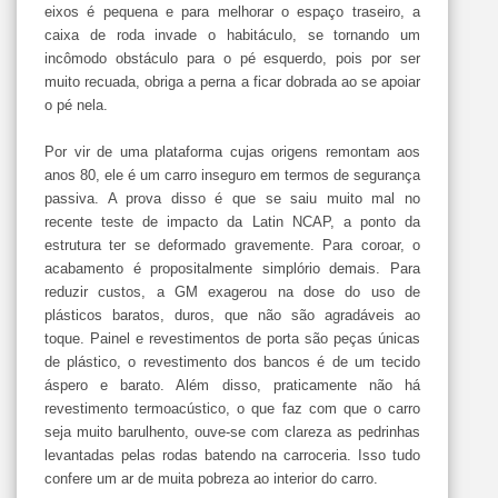
eixos é pequena e para melhorar o espaço traseiro, a
caixa de roda invade o habitáculo, se tornando um
incômodo obstáculo para o pé esquerdo, pois por ser
muito recuada, obriga a perna a ficar dobrada ao se apoiar
o pé nela.
Por vir de uma plataforma cujas origens remontam aos
anos 80, ele é um carro inseguro em termos de segurança
passiva. A prova disso é que se saiu muito mal no
recente teste de impacto da Latin NCAP, a ponto da
estrutura ter se deformado gravemente. Para coroar, o
acabamento é propositalmente simplório demais. Para
reduzir custos, a GM exagerou na dose do uso de
plásticos baratos, duros, que não são agradáveis ao
toque. Painel e revestimentos de porta são peças únicas
de plástico, o revestimento dos bancos é de um tecido
áspero e barato. Além disso, praticamente não há
revestimento termoacústico, o que faz com que o carro
seja muito barulhento, ouve-se com clareza as pedrinhas
levantadas pelas rodas batendo na carroceria. Isso tudo
confere um ar de muita pobreza ao interior do carro.