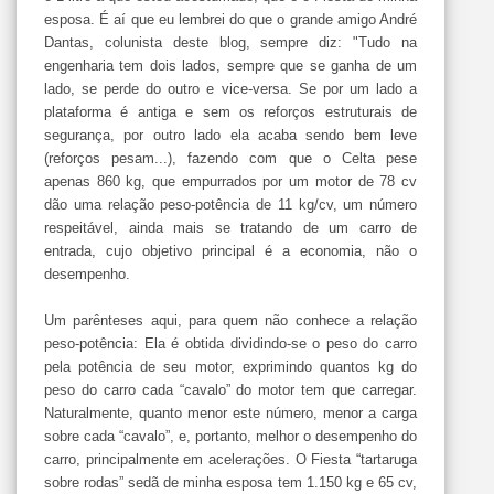
esposa. É aí que eu lembrei do que o grande amigo André
Dantas, colunista deste blog, sempre diz: "Tudo na
engenharia tem dois lados, sempre que se ganha de um
lado, se perde do outro e vice-versa. Se por um lado a
plataforma é antiga e sem os reforços estruturais de
segurança, por outro lado ela acaba sendo bem leve
(reforços pesam...), fazendo com que o Celta pese
apenas 860 kg, que empurrados por um motor de 78 cv
dão uma relação peso-potência de 11 kg/cv, um número
respeitável, ainda mais se tratando de um carro de
entrada, cujo objetivo principal é a economia, não o
desempenho.
Um parênteses aqui, para quem não conhece a relação
peso-potência: Ela é obtida dividindo-se o peso do carro
pela potência de seu motor, exprimindo quantos kg do
peso do carro cada “cavalo” do motor tem que carregar.
Naturalmente, quanto menor este número, menor a carga
sobre cada “cavalo”, e, portanto, melhor o desempenho do
carro, principalmente em acelerações. O Fiesta “tartaruga
sobre rodas” sedã de minha esposa tem 1.150 kg e 65 cv,