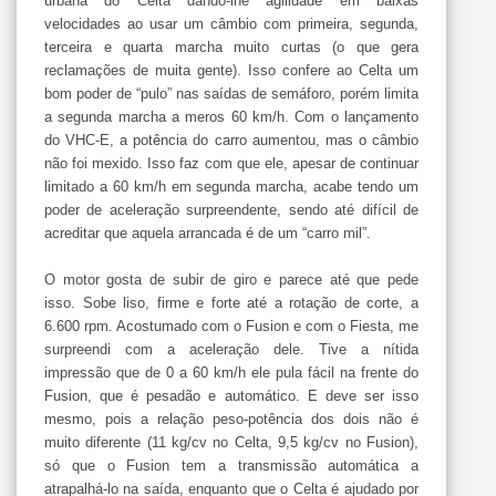
urbana do Celta dando-lhe agilidade em baixas
velocidades ao usar um câmbio com primeira, segunda,
terceira e quarta marcha muito curtas (o que gera
reclamações de muita gente). Isso confere ao Celta um
bom poder de “pulo” nas saídas de semáforo, porém limita
a segunda marcha a meros 60 km/h. Com o lançamento
do VHC-E, a potência do carro aumentou, mas o câmbio
não foi mexido. Isso faz com que ele, apesar de continuar
limitado a 60 km/h em segunda marcha, acabe tendo um
poder de aceleração surpreendente, sendo até difícil de
acreditar que aquela arrancada é de um “carro mil”.
O motor gosta de subir de giro e parece até que pede
isso. Sobe liso, firme e forte até a rotação de corte, a
6.600 rpm. Acostumado com o Fusion e com o Fiesta, me
surpreendi com a aceleração dele. Tive a nítida
impressão que de 0 a 60 km/h ele pula fácil na frente do
Fusion, que é pesadão e automático. E deve ser isso
mesmo, pois a relação peso-potência dos dois não é
muito diferente (11 kg/cv no Celta, 9,5 kg/cv no Fusion),
só que o Fusion tem a transmissão automática a
atrapalhá-lo na saída, enquanto que o Celta é ajudado por