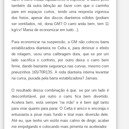
também dá outra bênção ao fazer com que o carrinho
pare em espaços curtos, tendo uma resposta vigorosa
dos freios, apesar dos discos dianteiros sólidos (podiam
ser ventilados, né, dona GM? O carro anda bem, tem 11
kg/cv! Mania de economizar em tudo...).
Para economizar na suspensão, a GM não colocou barra
estabilizadora dianteira no Celta e, para diminuir o efeito
de rolagem, usou uma calibragem dura, que se por um
lado sacrifica o conforto, por outro deixa o carro bem
firme, dando bastante segurança nas curvas, mesmo com
pneuzinhos 165/70R13S. A roda dianteira interna levantar
na curva, puxada pela barra estabilizadora? Jamais.
O resultado dessa combinação é que, se por um lado é
desconfortável, por outro o carro fica bem divertido.
Acelera bem, está sempre “na mão” e é bem ágil tanto
para virar quanto para parar. O Celta é arisco e encoraja o
entusiasta a pisar mais fundo e tirar mais diversão dele.
Até eu, que tenho um estilo mais calmo de dirigir, acabei
me empolgando e colocando mais pimenta no acelerador.