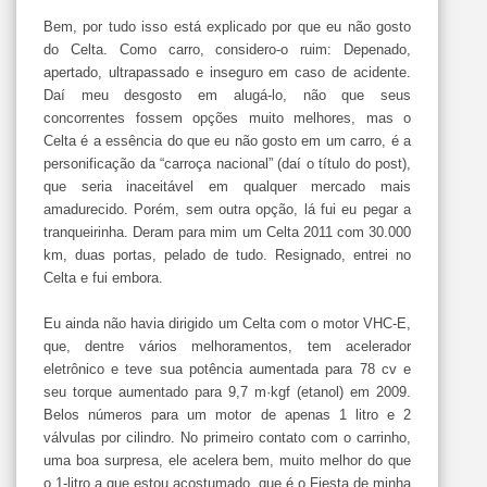
Bem, por tudo isso está explicado por que eu não gosto
do Celta. Como carro, considero-o ruim: Depenado,
apertado, ultrapassado e inseguro em caso de acidente.
Daí meu desgosto em alugá-lo, não que seus
concorrentes fossem opções muito melhores, mas o
Celta é a essência do que eu não gosto em um carro, é a
personificação da “carroça nacional” (daí o título do post),
que seria inaceitável em qualquer mercado mais
amadurecido. Porém, sem outra opção, lá fui eu pegar a
tranqueirinha. Deram para mim um Celta 2011 com 30.000
km, duas portas, pelado de tudo. Resignado, entrei no
Celta e fui embora.
Eu ainda não havia dirigido um Celta com o motor VHC-E,
que, dentre vários melhoramentos, tem acelerador
eletrônico e teve sua potência aumentada para 78 cv e
seu torque aumentado para 9,7 m·kgf (etanol) em 2009.
Belos números para um motor de apenas 1 litro e 2
válvulas por cilindro. No primeiro contato com o carrinho,
uma boa surpresa, ele acelera bem, muito melhor do que
o 1-litro a que estou acostumado, que é o Fiesta de minha