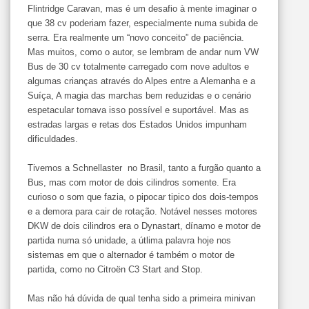
Flintridge Caravan, mas é um desafio à mente imaginar o
que 38 cv poderiam fazer, especialmente numa subida de
serra. Era realmente um “novo conceito” de paciência.
Mas muitos, como o autor, se lembram de andar num VW
Bus de 30 cv totalmente carregado com nove adultos e
algumas crianças através do Alpes entre a Alemanha e a
Suíça, A magia das marchas bem reduzidas e o cenário
espetacular tornava isso possível e suportável. Mas as
estradas largas e retas dos Estados Unidos impunham
dificuldades.
Tivemos a Schnellaster no Brasil, tanto a furgão quanto a
Bus, mas com motor de dois cilindros somente. Era
curioso o som que fazia, o pipocar tipico dos dois-tempos
e a demora para cair de rotação. Notável nesses motores
DKW de dois cilindros era o Dynastart, dínamo e motor de
partida numa só unidade, a útlima palavra hoje nos
sistemas em que o alternador é também o motor de
partida, como no Citroën C3 Start and Stop.
Mas não há dúvida de qual tenha sido a primeira minivan