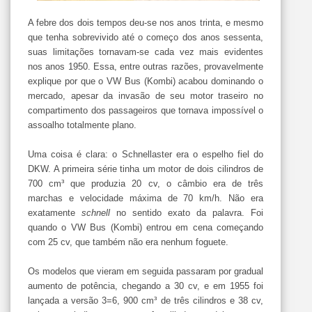
A febre dos dois tempos deu-se nos anos trinta, e mesmo
que tenha sobrevivido até o começo dos anos sessenta,
suas limitações tornavam-se cada vez mais evidentes
nos anos 1950. Essa, entre outras razões, provavelmente
explique por que o VW Bus (Kombi) acabou dominando o
mercado, apesar da invasão de seu motor traseiro no
compartimento dos passageiros que tornava impossível o
assoalho totalmente plano.
Uma coisa é clara: o Schnellaster era o espelho fiel do
DKW. A primeira série tinha um motor de dois cilindros de
700 cm³ que produzia 20 cv, o câmbio era de três
marchas e velocidade máxima de
70 km/h
. Não era
exatamente
schnell
no sentido exato da palavra. Foi
quando o VW Bus (Kombi) entrou em cena começando
com 25 cv, que também não era nenhum foguete.
Os modelos que vieram em seguida passaram por gradual
aumento de potência, chegando a 30 cv, e em 1955 foi
lançada a versão 3=6, 900 cm³ de três cilindros e 38 cv,