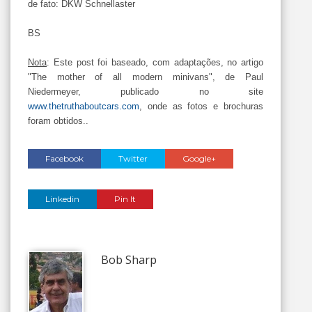
de fato: DKW Schnellaster
BS
Nota
: Este post foi baseado, com adaptações, no artigo
"The mother of all modern minivans", de Paul
Niedermeyer, publicado no site
www.thetruthaboutcars.com
, onde as fotos e brochuras
foram obtidos..
Facebook
Twitter
Google+
Linkedin
Pin It
Bob Sharp