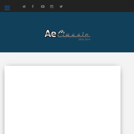
google.com, pub-3521758178363208, DIRECT, f08c47fec0942fa0