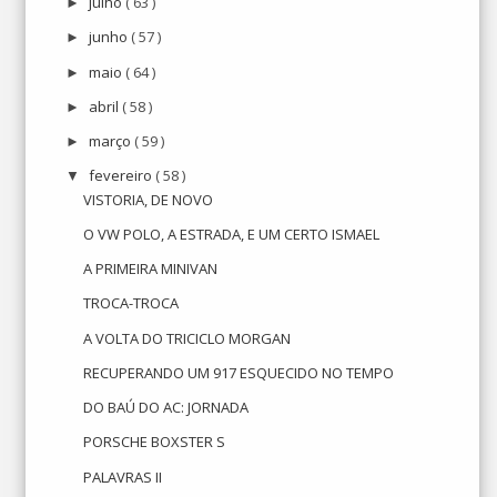
julho
( 63 )
►
junho
( 57 )
►
maio
( 64 )
►
abril
( 58 )
►
março
( 59 )
►
fevereiro
( 58 )
▼
VISTORIA, DE NOVO
O VW POLO, A ESTRADA, E UM CERTO ISMAEL
A PRIMEIRA MINIVAN
TROCA-TROCA
A VOLTA DO TRICICLO MORGAN
RECUPERANDO UM 917 ESQUECIDO NO TEMPO
DO BAÚ DO AC: JORNADA
PORSCHE BOXSTER S
PALAVRAS II