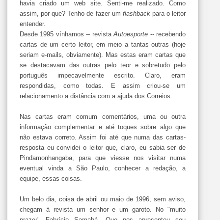
havia criado um web site. Senti-me realizado. Como
assim, por que? Tenho de fazer um
flashback
para o leitor
entender.
Desde 1995 vínhamos -- revista
Autoesporte
-- recebendo
cartas de um certo leitor, em meio a tantas outras (hoje
seriam e-mails, obviamente). Mas estas eram cartas que
se destacavam das outras pelo teor e sobretudo pelo
português impecavelmente escrito. Claro, eram
respondidas, como todas. E assim criou-se um
relacionamento a distância com a ajuda dos Correios.
Nas cartas eram comum comentários, uma ou outra
informação complementar e até toques sobre algo que
não estava correto. Assim foi até que numa das cartas-
resposta eu convidei o leitor que, claro, eu sabia ser de
Pindamonhangaba, para que viesse nos visitar numa
eventual vinda a São Paulo, conhecer a redação, a
equipe, essas coisas.
Um belo dia, coisa de abril ou maio de 1996, sem aviso,
chegam à revista um senhor e um garoto. No "muito
prazer', Fabrício Samahá. Que nos apresentou seu