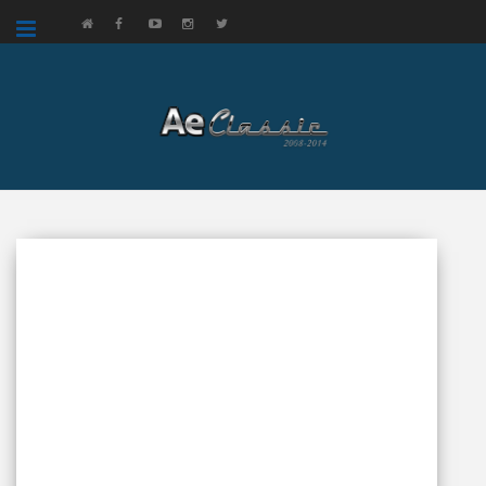
google.com, pub-3521758178363208, DIRECT, f08c47fec0942fa0