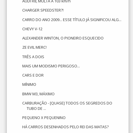
AUDI R8, MULTA A 103 km/h
CHARGER SPEEDSTER?!
CARRO DO ANO 2009... ESSE TÍTULO JÁ SIGNIFICOU ALG...
CHEVY V-12
ALEXANDER WINTON, O PIONEIRO ESQUECIDO
ZE EVIL MERC!
TRÊS A DOIS
MAIS UM MODISMO PERIGOSO...
CARS E DOR
MÍNIMO
BMW M3, MÁXIMO
CARBURAÇÃO - [QUASE] TODOS OS SEGREDOS DO
TUBO DE ...
PEQUENO X PEQUENINO
HÁ CARROS DESENHADOS PELO REI DAS MATAS?