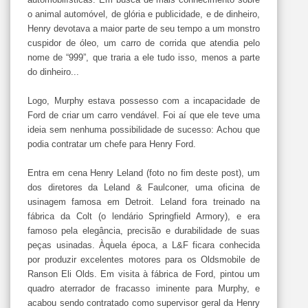
o animal automóvel, de glória e publicidade, e de dinheiro,
Henry devotava a maior parte de seu tempo a um monstro
cuspidor de óleo, um carro de corrida que atendia pelo
nome de “999”, que traria a ele tudo isso, menos a parte
do dinheiro...
Logo, Murphy estava possesso com a incapacidade de
Ford de criar um carro vendável. Foi aí que ele teve uma
ideia sem nenhuma possibilidade de sucesso: Achou que
podia contratar um chefe para Henry Ford.
Entra em cena Henry Leland (foto no fim deste post), um
dos diretores da Leland & Faulconer, uma oficina de
usinagem famosa em Detroit. Leland fora treinado na
fábrica da Colt (o lendário Springfield Armory), e era
famoso pela elegância, precisão e durabilidade de suas
peças usinadas. Àquela época, a L&F ficara conhecida
por produzir excelentes motores para os Oldsmobile de
Ranson Eli Olds. Em visita à fábrica de Ford, pintou um
quadro aterrador de fracasso iminente para Murphy, e
acabou sendo contratado como supervisor geral da Henry