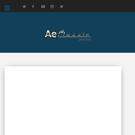
google.com, pub-3521758178363208, DIRECT, f08c47fec0942fa0