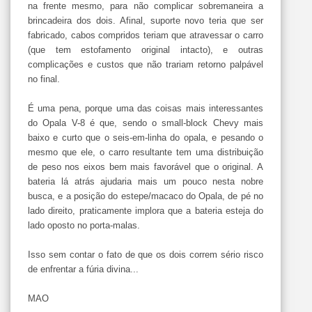
na frente mesmo, para não complicar sobremaneira a
brincadeira dos dois. Afinal, suporte novo teria que ser
fabricado, cabos compridos teriam que atravessar o carro
(que tem estofamento original intacto), e outras
complicações e custos que não trariam retorno palpável
no final.
É uma pena, porque uma das coisas mais interessantes
do Opala V-8 é que, sendo o small-block Chevy mais
baixo e curto que o seis-em-linha do opala, e pesando o
mesmo que ele, o carro resultante tem uma distribuição
de peso nos eixos bem mais favorável que o original. A
bateria lá atrás ajudaria mais um pouco nesta nobre
busca, e a posição do estepe/macaco do Opala, de pé no
lado direito, praticamente implora que a bateria esteja do
lado oposto no porta-malas.
Isso sem contar o fato de que os dois correm sério risco
de enfrentar a fúria divina...
MAO