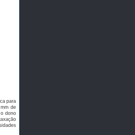
ca para
0 mm de
 o dono
taxação
sidades