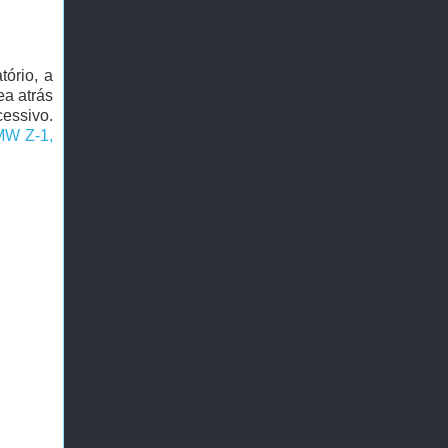
ório, a
ea atrás
cessivo.
W Z-1,