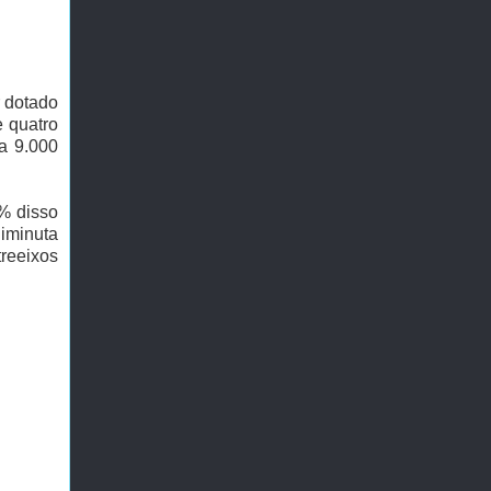
r dotado
e quatro
 a 9.000
% disso
iminuta
treeixos