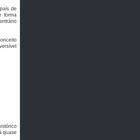
país de
e forma
ontrário
onceito
ersível
istórico
há quase