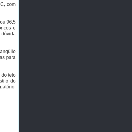
 C, com
 ou 96,5
ricos e
 dúvida
ranqüilo
das para
 do teto
tilo do
atório,