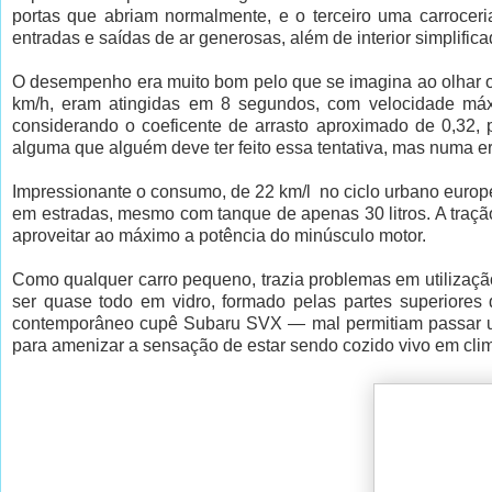
portas que abriam normalmente, e o terceiro uma carrocer
entradas e saídas de ar generosas, além de interior simplifica
O desempenho era muito bom pelo que se imagina ao olhar os
km/h, eram atingidas em 8 segundos, com velocidade máxi
considerando o coeficente de arrasto aproximado de 0,32, 
alguma que alguém deve ter feito essa tentativa, mas numa er
Impressionante o consumo, de 22 km/l no ciclo urbano europe
em estradas, mesmo com tanque de apenas 30 litros. A tração
aproveitar ao máximo a potência do minúsculo motor.
Como qualquer carro pequeno, trazia problemas em utilização
ser quase todo em vidro, formado pelas partes superiores
contemporâneo cupê Subaru SVX — mal permitiam passar um 
para amenizar a sensação de estar sendo cozido vivo em cli