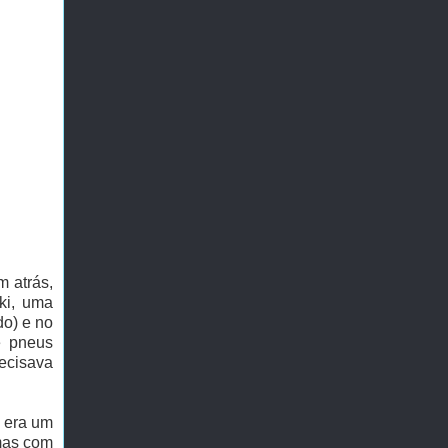
m atrás,
ki, uma
do) e no
e pneus
recisava
m era um
 mas com