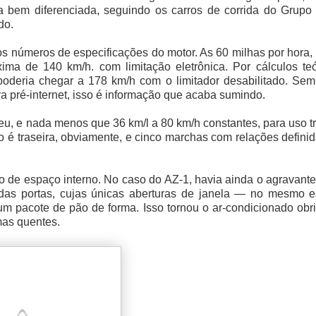
ia bem diferenciada, seguindo os carros de corrida do Grupo
do.
 números de especificações do motor. As 60 milhas por hora,
ma de 140 km/h. com limitação eletrônica. Por cálculos teó
poderia chegar a 178 km/h com o limitador desabilitado. Sem
a pré-internet, isso é informação que acaba sumindo.
u, e nada menos que 36 km/l a 80 km/h constantes, para uso t
 é traseira, obviamente, e cinco marchas com relações defini
 de espaço interno. No caso do AZ-1, havia ainda o agravante
 das portas, cujas únicas aberturas de janela — no mesmo es
pacote de pão de forma. Isso tornou o ar-condicionado obrig
mas quentes.