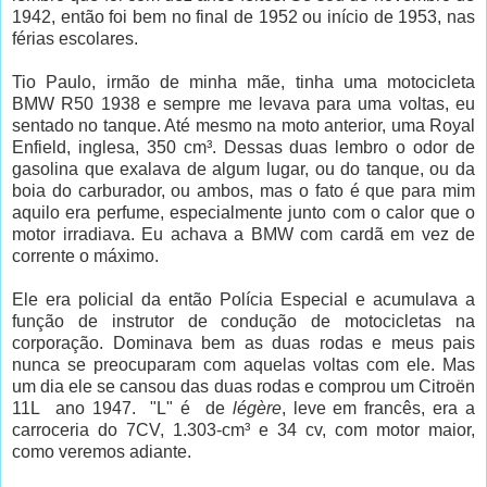
1942, então foi bem no final de 1952 ou início de 1953, nas
férias escolares.
Tio Paulo, irmão de minha mãe, tinha uma motocicleta
BMW R50 1938 e sempre me levava para uma voltas, eu
sentado no tanque. Até mesmo na moto anterior, uma Royal
Enfield, inglesa, 350 cm³. Dessas duas lembro o odor de
gasolina que exalava de algum lugar, ou do tanque, ou da
boia do carburador, ou ambos, mas o fato é que para mim
aquilo era perfume, especialmente junto com o calor que o
motor irradiava. Eu achava a BMW com cardã em vez de
corrente o máximo.
Ele era policial da então Polícia Especial e acumulava a
função de instrutor de condução de motocicletas na
corporação. Dominava bem as duas rodas e meus pais
nunca se preocuparam com aquelas voltas com ele. Mas
um dia ele se cansou das duas rodas e comprou um Citroën
11L ano 1947. "L" é de
légère
, leve em francês, era a
carroceria do 7CV, 1.303-cm³ e 34 cv, com motor maior,
como veremos adiante.