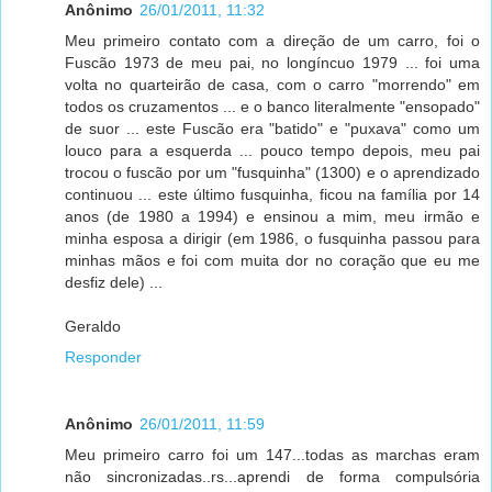
Anônimo
26/01/2011, 11:32
Meu primeiro contato com a direção de um carro, foi o
Fuscão 1973 de meu pai, no longíncuo 1979 ... foi uma
volta no quarteirão de casa, com o carro "morrendo" em
todos os cruzamentos ... e o banco literalmente "ensopado"
de suor ... este Fuscão era "batido" e "puxava" como um
louco para a esquerda ... pouco tempo depois, meu pai
trocou o fuscão por um "fusquinha" (1300) e o aprendizado
continuou ... este último fusquinha, ficou na família por 14
anos (de 1980 a 1994) e ensinou a mim, meu irmão e
minha esposa a dirigir (em 1986, o fusquinha passou para
minhas mãos e foi com muita dor no coração que eu me
desfiz dele) ...
Geraldo
Responder
Anônimo
26/01/2011, 11:59
Meu primeiro carro foi um 147...todas as marchas eram
não sincronizadas..rs...aprendi de forma compulsória