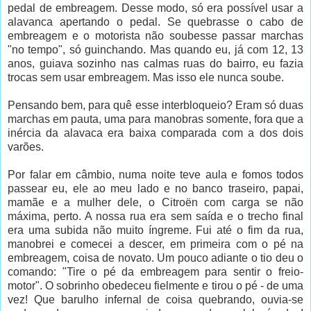
pedal de embreagem. Desse modo, só era possível usar a
alavanca apertando o pedal. Se quebrasse o cabo de
embreagem e o motorista não soubesse passar marchas
"no tempo", só guinchando. Mas quando eu, já com 12, 13
anos, guiava sozinho nas calmas ruas do bairro, eu fazia
trocas sem usar embreagem. Mas isso ele nunca soube.
Pensando bem, para quê esse interbloqueio? Eram só duas
marchas em pauta, uma para manobras somente, fora que a
inércia da alavaca era baixa comparada com a dos dois
varões.
Por falar em câmbio, numa noite teve aula e fomos todos
passear eu, ele ao meu lado e no banco traseiro, papai,
mamãe e a mulher dele, o Citroën com carga se não
máxima, perto. A nossa rua era sem saída e o trecho final
era uma subida não muito íngreme. Fui até o fim da rua,
manobrei e comecei a descer, em primeira com o pé na
embreagem, coisa de novato. Um pouco adiante o tio deu o
comando: "Tire o pé da embreagem para sentir o freio-
motor". O sobrinho obedeceu fielmente e tirou o pé - de uma
vez! Que barulho infernal de coisa quebrando, ouvia-se