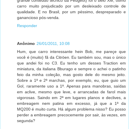
grande conteúdo técnico da Peugeot) foi o belo XM, ótimo
carro muito prejudicado por um desleixado controle de
qualidade. E no Brasil, por um péssimo, despreparado e
ganancioso pós-venda.
Responder
Anônimo
26/01/2011, 10:08
Hum, que carro interessante hein Bob, me pareçe que
você é (muito) fã da Citröen. Eu também sou, mas o único
que andei foi no C3. Eu tenho um desses Traction em
miniatura, da italiana Bburago e sempre o achei o patinho
feio da minha coleção, mas gosto dele do mesmo jeito.
Sobre a 1ª e 2ª marchas, por exemplo, eu, que guio um
Gol, raramente uso a 1ª. Apenas para manobras, saídas
em aclive, mesmo que leve, e arrancadas de farol mais
vigorosas. Saindo em 2ª em lugares planos e declives, a
embreagem nem patina em excesso, já que a 1ª da
MQ200 é muito curta. Há algum problema nisso? Eu posso
perder a embreagem precocemente por sair, às vezes, em
segunda?