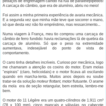
pedaços de engrenagem caindo na rua de paralelepípedos!
A carcaça do câmbio, que era de alumínio, abriu no meio!
Foi assim a minha primeira experiência de avaria mecânica.
E a segunda vez que minha mãe teve que socorrer o mano,
só que desta vez não foi empréstimo, mas ressarcimento...
Numa viagem à França, meu tio comprou uma carcaça de
câmbio de ferro fundido: havia reclamações lá de quebra da
carcaça de alumínio. Só que o peso na extremidade
aumentava, indesejável do ponto de vista de
comportamento.
O carro tinha detalhes incríveis. Curioso por mecânica, logo
me chamaram a atenção os coxins do motor. Eram molas
"espirais" (claro, helicoidais) e o motor ficava ali oscilando
quando em marcha-lenta. Muitos anos depois eu soube
tratar-se da solução
moteur flottant,
motor flutuante. O arame
da mola era de seção retangular, bem estreita, lembro-me
bem.
O motor do 11 Légère era um quatro-cilindros de 1.911 cm³
(78 x 100 mm), cinco mancais e válvulas no cabeçote