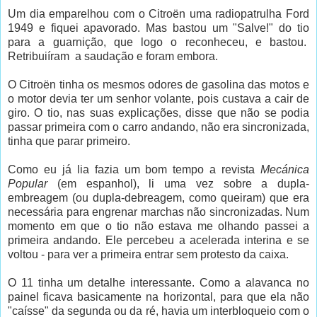
Um dia emparelhou com o Citroën uma radiopatrulha Ford
1949 e fiquei apavorado. Mas bastou um "Salve!" do tio
para a guarnição, que logo o reconheceu, e bastou.
Retribuiíram a saudação e foram embora.
O Citroën tinha os mesmos odores de gasolina das motos e
o motor devia ter um senhor volante, pois custava a cair de
giro. O tio, nas suas explicações, disse que não se podia
passar primeira com o carro andando, não era sincronizada,
tinha que parar primeiro.
Como eu já lia fazia um bom tempo a revista
Mecánica
Popular
(em espanhol), li uma vez sobre a dupla-
embreagem (ou dupla-debreagem, como queiram) que era
necessária para engrenar marchas não sincronizadas. Num
momento em que o tio não estava me olhando passei a
primeira andando. Ele percebeu a acelerada interina e se
voltou - para ver a primeira entrar sem protesto da caixa.
O 11 tinha um detalhe interessante. Como a alavanca no
painel ficava basicamente na horizontal, para que ela não
"caísse" da segunda ou da ré, havia um interbloqueio com o