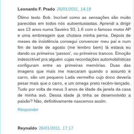
Leonardo F. Prado
26/01/2011, 14:18
Ótimo texto Bob. Incrível como as sensações são muito
parecidas em todos nós autoentusiastas. Aprendi a dirigir
aos 13 anos numa Saveiro 93, 1.6 com o famoso motor AP
e uma embreagem que chutava minha perna. Depois de
meses de insistência consegui convencer meu pai e num
fim de tarde de agosto (me lembro bem) lá estava eu
dando os primeiros 'passos', ou primeiros trancos. Emoção
indescritível pra alguém cujas recordações automobilísticas
configuram entre as primeiras memórias. Duas das
imagens que mais me marcaram quando o assunto é
carro, são um pequeno Lada vermelho cujo dono deveria
pesar mais que o carro, e um omega preto recém-lançado.
Tudo por volta de meus 3 anos de idade da janela da casa
de minha avó. Dessa idade já tinha se desenvolvido a
paixão? Não, definitivamente nascemos assim.
Responder
Reynaldo
26/01/2011, 17:17