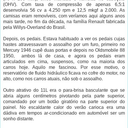
(OHV). Com taxa de compressão de apenas 6,5:1
desenvolvia 56 cv a 4.250 rpm e 12,5 mkgf a 2.000. As
camisas eram removíveis, com veríamos aqui alguns anos
mais tarde, no fim da década, na família Renault fabricada
pela Willys-Overland do Brasil.
Depois, os pedais. Estava habituado a ver os pedais cujas
hastes atravessavam o assoalho por um furo, primeiro no
Mercury 1946 cupê duas portas e depois no Oldsmobile 88
1950, ambos lá de casa, e agora os pedais eram
articulados em cima, suspensos, como na maioria dos
carros hoje. Aquilo me fascinou. Por esse motivo, o
reservatório de fluido hidráulico ficava no cofre do motor, no
alto, como nos carros atuais, não sob o assoalho.
Outro atrativo do 11L era o para-brisa basculante que se
abria alguns centímetros pivotando pela parte superior,
comandado por um botão giratório na parte superior do
painel. No escaldante calor do verão carioca era uma
dádiva em tempos ar-condicionado em automóvel ser um
sonho distante.