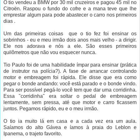
O tio vendeu a BMW por 30 mil cruzeiros e pagou 45 mil no
Citroën. Raspou o fundo do cofre e a mana teve que lhe
emprestar algum para pode abastecer o carro nos primeiros
dias .
Um das primeiras coisas que o tio fez foi ensinar os
sobrinhos - eu e meu irmão dois anos mais velho - a dirigir.
Ele nos adorava e nós a ele. São esses primeiros
quilômetros que não vou esquecer nunca.
Tio Paulo foi de uma habilidade ímpar para ensinar (prática
de instrutor na polícia?). A fase de arrancar controlando
motor e embreagem foi rápida. Ele disse que era como
pegar o bonde andando: você está parado e o bonde vindo.
Para ser possível pegá-lo você tem que dar uma corridinha.
Essa "corridinha" era soltar o pedal de embreagem
lentamente, sem pressa, até que motor e carro ficassem
juntos. Pegamos rápido, eu e o meu irmão.
O tio ia muito lá em casa e a cada vez era um aula.
Saíamos do alto Gávea e íamos à praia do Leblon e
Ipanema, o trajeto favorito.