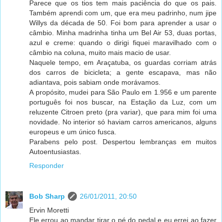
Parece que os tios tem mais paciência do que os pais.
Também aprendi com um, que era meu padrinho, num jipe
Willys da década de 50. Foi bom para aprender a usar o
câmbio. Minha madrinha tinha um Bel Air 53, duas portas,
azul e creme: quando o dirigi fiquei maravilhado com o
câmbio na coluna, muito mais macio de usar.
Naquele tempo, em Araçatuba, os guardas corriam atrás
dos carros de bicicleta; a gente escapava, mas não
adiantava, pois sabiam onde morávamos.
A propósito, mudei para São Paulo em 1.956 e um parente
português foi nos buscar, na Estação da Luz, com um
reluzente Citroen preto (pra variar), que para mim foi uma
novidade. No interior só haviam carros americanos, alguns
europeus e um único fusca.
Parabens pelo post. Despertou lembranças em muitos
Autoentusiastas.
Responder
Bob Sharp
26/01/2011, 20:50
Ervin Moretti
Ele errou ao mandar tirar o pé do pedal e eu errei ao fazer