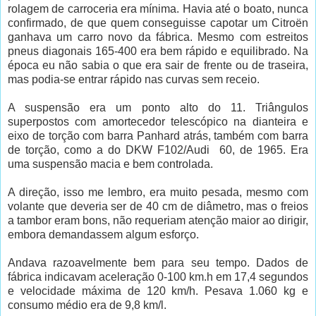
rolagem de carroceria era mínima. Havia até o boato, nunca
confirmado, de que quem conseguisse capotar um Citroën
ganhava um carro novo da fábrica. Mesmo com estreitos
pneus diagonais 165-400 era bem rápido e equilibrado. Na
época eu não sabia o que era sair de frente ou de traseira,
mas podia-se entrar rápido nas curvas sem receio.
A suspensão era um ponto alto do 11. Triângulos
superpostos com amortecedor telescópico na dianteira e
eixo de torção com barra Panhard atrás, também com barra
de torção, como a do DKW F102/Audi 60, de 1965. Era
uma suspensão macia e bem controlada.
A direção, isso me lembro, era muito pesada, mesmo com
volante que deveria ser de 40 cm de diâmetro, mas o freios
a tambor eram bons, não requeriam atenção maior ao dirigir,
embora demandassem algum esforço.
Andava razoavelmente bem para seu tempo. Dados de
fábrica indicavam aceleração 0-100 km.h em 17,4 segundos
e velocidade máxima de 120 km/h. Pesava 1.060 kg e
consumo médio era de 9,8 km/l.