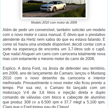
Modelo 2010 com motor do 2009
Além de pedir um conversível, também solicitei um modelo
com o novo motor e caixa manual. É óbvio que o prestativo
atendente da Hertz nem sabia do que eu estava falando. E
como só havia uma unidade disponível, decidi contar com a
sorte na esperança de encontra um 3,7-litros sob o capô.
Que nada! Aluguei um carro com carroceria totalmente nova
mas com extamente o mesmo motor do carro de 2008.
Explico. A dona Ford, na ânsia de defender seu território,
em 2009, ano de lançamento do Camaro, lançou o Mustang
2010 com o novo desenho da carroceria e interior
melhorado. Provavelmente o novo motor não ficou pronto a
tempo. Por sua vez, o Camaro foi lançado com um
motorzaço V-6 de 3,6 litros e injeção direta e duplo
comando de válvulas com bloco e cabeçote de alumínio
que produz 308 cv a 6.500 rpm e 37,7 mkgf a 5.100 rpm.
Claro que o Ford tomou pau do Chevy!