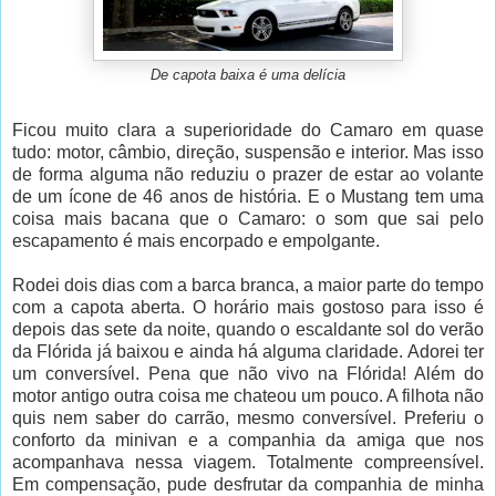
De capota baixa é uma delícia
Ficou muito clara a superioridade do Camaro em quase
tudo: motor, câmbio, direção, suspensão e interior. Mas isso
de forma alguma não reduziu o prazer de estar ao volante
de um ícone de 46 anos de história. E o Mustang tem uma
coisa mais bacana que o Camaro: o som que sai pelo
escapamento é mais encorpado e empolgante.
Rodei dois dias com a barca branca, a maior parte do tempo
com a capota aberta. O horário mais gostoso para isso é
depois das sete da noite, quando o escaldante sol do verão
da Flórida já baixou e ainda há alguma claridade. Adorei ter
um conversível. Pena que não vivo na Flórida! Além do
motor antigo outra coisa me chateou um pouco. A filhota não
quis nem saber do carrão, mesmo conversível. Preferiu o
conforto da minivan e a companhia da amiga que nos
acompanhava nessa viagem. Totalmente compreensível.
Em compensação, pude desfrutar da companhia de minha