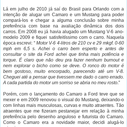
Lá em julho de 2010 já saí do Brasil para Orlando com a
intenção de alugar um Camaro e um Mustang para poder
compará-los e chegar a alguma conclusão sobre minha
preferência com base na avaliação dinâmica dos dois
carros. Em 2008 eu já havia alugado um Mustang V-6 ano-
modelo 2009 e fiquei satisfeitíssimo com o carro. Naquela
época escrevi: “
Motor V-6 4-litros de 210 cv e 29 mkgf. 0-60
mph em 6,5 s. Achei o carro bem esperto e antes de
consultar o site da Ford achei que tinha mais potência e
torque. É claro que não deu pra fazer nenhum burnout e
nem explorar o bicho como se deve. O ronco do motor é
bem gostoso, muito encorpado, parecendo até um V-8.
Cheguei até a pensar que tivessem me dado o carro errado.
A cada partida do motor um sorriso
se abria no meu rosto
.”
Porém, com o lançamento do Camaro a Ford teve que se
mexer e em 2009 renovou o visual do Mustang, deixando-o
com linhas mais musculosas, curvas e muito atraentes. Tão
atraentes que me fizeram pestanejar em relação à minha
preferência pelo desenho anguloso e futurista do Camaro.
Como o Camaro era a novidade maior, decidi alugá-lo