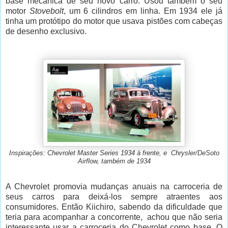
base mecânica de seu novo carro. Usou também o seu
motor
Stovebolt
, um 6 cilindros em linha. Em 1934 ele já
tinha um protótipo do motor que usava pistões com cabeças
de desenho exclusivo.
Inspirações: Chevrolet Master Series 1934 à frente, e Chrysler/DeSoto
Airflow, também de 1934
A Chevrolet promovia mudanças anuais na carroceria de
seus carros para deixá-los sempre atraentes aos
consumidores. Então Kiichiro, sabendo da dificuldade que
teria para acompanhar a concorrente, achou que não seria
interessante usar a carroceria do Chevrolet como base. O