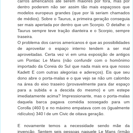
carros americanos até serem maiores por fora, mas por
dentro poderem não ser assim tão mais espaçosos que
modelos europeus grandes (que por lá seriam chamados
de médios). Sobre o Taurus, a primeira geração conseguia
ser mais apertada por dentro que um Scorpio. O detalhe: o
Taurus sempre teve tração dianteira e o Scorpio, sempre
traseira.
O problema dos carros americanos é que as possibilidades
de aproveitar o espaço interno tendem a ser mal
aproveitadas. Certa vez vi em uma exposição de antigos
um Pontiac Le Mans (não confundir com o homônimo
importado da Coreia do Sul que nada mais era que nosso
Kadett E com outras alegorias e adereços). Eis que seu
dono abre o porta-malas e o que vejo se não um calombo
na área do eixo traseiro (provavelmente para dar espaço
para a subida e a descida do mesmo) e um estepe
imediatamente acima? Impressionante, mas o porta-malas
daquela barca pagava comédia sossegado para um
Corolla (460 l) e no máximo empatava com os (igualmente
ridículos) 340 l de um Civic de oitava geração.
E novamente temos a necessidade sendo mãe da
invenção. Sentem seis pessoas naquele Le Mans (irmão