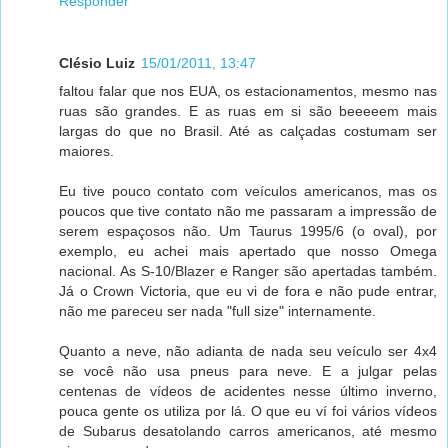
Responder
Clésio Luiz
15/01/2011, 13:47
faltou falar que nos EUA, os estacionamentos, mesmo nas
ruas são grandes. E as ruas em si são beeeeem mais
largas do que no Brasil. Até as calçadas costumam ser
maiores.
Eu tive pouco contato com veículos americanos, mas os
poucos que tive contato não me passaram a impressão de
serem espaçosos não. Um Taurus 1995/6 (o oval), por
exemplo, eu achei mais apertado que nosso Omega
nacional. As S-10/Blazer e Ranger são apertadas também.
Já o Crown Victoria, que eu vi de fora e não pude entrar,
não me pareceu ser nada "full size" internamente.
Quanto a neve, não adianta de nada seu veículo ser 4x4
se você não usa pneus para neve. E a julgar pelas
centenas de vídeos de acidentes nesse último inverno,
pouca gente os utiliza por lá. O que eu ví foi vários vídeos
de Subarus desatolando carros americanos, até mesmo