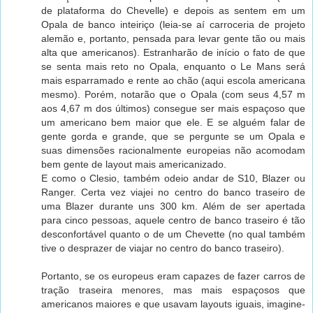
de plataforma do Chevelle) e depois as sentem em um
Opala de banco inteiriço (leia-se aí carroceria de projeto
alemão e, portanto, pensada para levar gente tão ou mais
alta que americanos). Estranharão de início o fato de que
se senta mais reto no Opala, enquanto o Le Mans será
mais esparramado e rente ao chão (aqui escola americana
mesmo). Porém, notarão que o Opala (com seus 4,57 m
aos 4,67 m dos últimos) consegue ser mais espaçoso que
um americano bem maior que ele. E se alguém falar de
gente gorda e grande, que se pergunte se um Opala e
suas dimensões racionalmente europeias não acomodam
bem gente de layout mais americanizado.
E como o Clesio, também odeio andar de S10, Blazer ou
Ranger. Certa vez viajei no centro do banco traseiro de
uma Blazer durante uns 300 km. Além de ser apertada
para cinco pessoas, aquele centro de banco traseiro é tão
desconfortável quanto o de um Chevette (no qual também
tive o desprazer de viajar no centro do banco traseiro).
Portanto, se os europeus eram capazes de fazer carros de
tração traseira menores, mas mais espaçosos que
americanos maiores e que usavam layouts iguais, imagine-