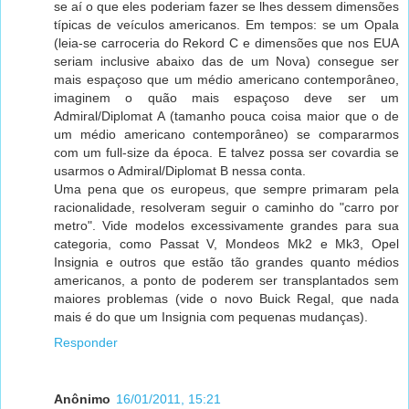
se aí o que eles poderiam fazer se lhes dessem dimensões
típicas de veículos americanos. Em tempos: se um Opala
(leia-se carroceria do Rekord C e dimensões que nos EUA
seriam inclusive abaixo das de um Nova) consegue ser
mais espaçoso que um médio americano contemporâneo,
imaginem o quão mais espaçoso deve ser um
Admiral/Diplomat A (tamanho pouca coisa maior que o de
um médio americano contemporâneo) se compararmos
com um full-size da época. E talvez possa ser covardia se
usarmos o Admiral/Diplomat B nessa conta.
Uma pena que os europeus, que sempre primaram pela
racionalidade, resolveram seguir o caminho do "carro por
metro". Vide modelos excessivamente grandes para sua
categoria, como Passat V, Mondeos Mk2 e Mk3, Opel
Insignia e outros que estão tão grandes quanto médios
americanos, a ponto de poderem ser transplantados sem
maiores problemas (vide o novo Buick Regal, que nada
mais é do que um Insignia com pequenas mudanças).
Responder
Anônimo
16/01/2011, 15:21