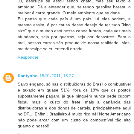
JJ, desculpe se estou sendo chato, mas seu texto é
ambíguo. Dá a entender que, se tendo gasolina barata, o
melhor é carro grande. O meio ambiente que se dane...
Eu penso que cada país é um país. Lá eles podem, e
mesmo assim, é por causa desse desejo de ter tudo "king
size" que o mundo está nessa canoa furada, cada vez mais
afundando, seja por guerras, seja por desastres. Bem o
mal, nossos carros são produto de nossa realidade. Mas,
me desculpe se eu entendi errado.
Responder
Kantynho
15/01/2011, 13:27
Salvo engano, só nas distribuidoras do Brasil o combustível
é taxado em quase 51%, fora os 18% que os postos
supostamente pagam, já que ninguém nunca pede cupom
fiscal, mais o custo do frete, mais a ganância das
distribuidoras e dos donos de carteis, principalmente aqui
no DF.... Enfim.. Brasileiro é muito rico né! Norte Americano
não pode arcar com um custo de combustível tão alto
quanto o nosso!!