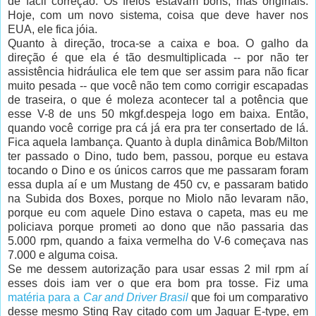
de fácil correção. Os freios estavam bons, mas originais.
Hoje, com um novo sistema, coisa que deve haver nos
EUA, ele fica jóia.
Quanto à direção, troca-se a caixa e boa. O galho da
direção é que ela é tão desmultiplicada -- por não ter
assistência hidráulica ele tem que ser assim para não ficar
muito pesada -- que você não tem como corrigir escapadas
de traseira, o que é moleza acontecer tal a potência que
esse V-8 de uns 50 mkgf.despeja logo em baixa. Então,
quando você corrige pra cá já era pra ter consertado de lá.
Fica aquela lambança. Quanto à dupla dinâmica Bob/Milton
ter passado o Dino, tudo bem, passou, porque eu estava
tocando o Dino e os únicos carros que me passaram foram
essa dupla aí e um Mustang de 450 cv, e passaram batido
na Subida dos Boxes, porque no Miolo não levaram não,
porque eu com aquele Dino estava o capeta, mas eu me
policiava porque prometi ao dono que não passaria das
5.000 rpm, quando a faixa vermelha do V-6 começava nas
7.000 e alguma coisa.
Se me dessem autorização para usar essas 2 mil rpm aí
esses dois iam ver o que era bom pra tosse. Fiz uma
matéria para a
Car and Driver Brasil
que foi um comparativo
desse mesmo Sting Ray citado com um Jaguar E-type, em