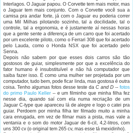
Interlagos. O Jaguar papou. O Corvette tem mais motor, mas
o Jaguar tem mais conjunto. Com o Corvette você sua a
camisa pra andar forte, já com o Jaguar eu poderia correr
uma Mil Milhas pilotando sozinho, tal a docilidade, tal o
controle, tal a ergonomia, e é justamente aí nessas horas
que a gente sente a diferença de um carro que foi acertado
por um excelente piloto, como o Ferrari 308 que foi acertado
pelo Lauda, como o Honda NSX que foi acertado pelo
Senna.
Depois não sabem por que esses dois carros são tão
gostosos de guiar, simplesmente por que a excelência do
fator humano é insubstituível e não há computador que
saiba fazer isso. É como uma mulher ser projetada por um
computador, tudo bem, pode ficar linda, mas gostosa é outra
coisa. Tenho algumas fotos desse teste da
C and D
--
fotos
do primo Paulo Keller
-- e um filminho que minha filha fez
nesse dia, quando saí com ela numa recriação de um
Jaguar C-type que apareceu lá de alegre e logo o catei pra
guiar. Perdoem por minha filha ter filmado muito a minha
cara enrugada, em vez de filmar mais a pista, mas vale a
ventania e o som do motor Jaguar de 6-cil, 4,2-litros, com
uns 300 cv (o original tem 265 cv, mas esse tá mexidinho).