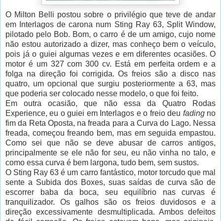
O Milton Belli postou sobre o privilégio que teve de andar
em Interlagos de carona num Sting Ray 63, Split Window,
pilotado pelo Bob. Bom, o carro é de um amigo, cujo nome
não estou autorizado a dizer, mas conheço bem o veículo,
pois já o guiei algumas vezes e em diferentes ocasiões. O
motor é um 327 com 300 cv. Está em perfeita ordem e a
folga na direção foi corrigida. Os freios são a disco nas
quatro, um opcional que surgiu posteriormente a 63, mas
que poderia ser colocado nesse modelo, o que foi feito.
Em outra ocasião, que não essa da Quatro Rodas
Experience, eu o guiei em Interlagos e o freio deu
fading
no
fim da Reta Oposta, na freada para a Curva do Lago. Nessa
freada, começou freando bem, mas em seguida empastou.
Como sei que não se deve abusar de carros antigos,
principalmente se ele não for seu, eu não vinha no talo, e
como essa curva é bem largona, tudo bem, sem sustos.
O Sting Ray 63 é um carro fantástico, motor torcudo que mal
sente a Subida dos Boxes, suas saídas de curva são de
escorrer baba da boca, seu equilíbrio nas curvas é
tranquilizador. Os galhos são os freios duvidosos e a
direção excessivamente desmultiplicada. Ambos defeitos