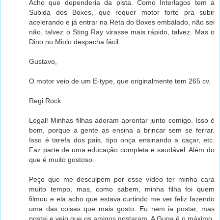
Acho que dependeria da pista. Como Interlagos tem a
Subida dos Boxes, que requer motor forte pra subir
acelerando e já entrar na Reta do Boxes embalado, não sei
não, talvez o Sting Ray virasse mais rápido, talvez. Mas o
Dino no Miolo despacha fácil.
Gustavo,
O motor veio de um E-type, que originalmente tem 265 cv.
Regi Rock
Legal! Minhas filhas adoram aprontar junto comigo. Isso é
bom, porque a gente as ensina a brincar sem se ferrar.
Isso é tarefa dos pais, tipo onça ensinando a caçar, etc.
Faz parte de uma educação completa e saudável. Além do
que é muito gostoso.
Peço que me desculpem por esse vídeo ter minha cara
muito tempo, mas, como sabem, minha filha foi quem
filmou e ela acho que estava curtindo me ver feliz fazendo
uma das coisas que mais gosto. Eu nem ia postar, mas
postei e vejo que os amigos gostaram. A Guga é o máximo.