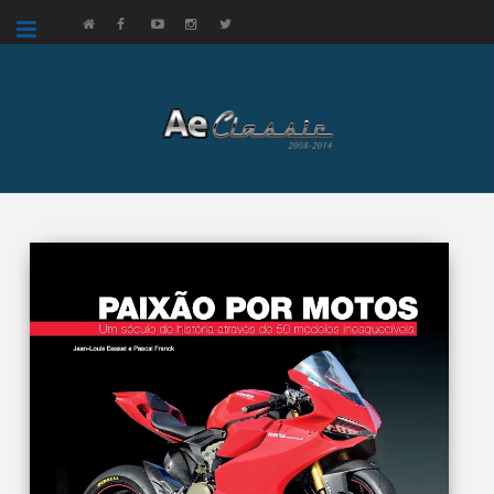
google.com, pub-3521758178363208, DIRECT, f08c47fec0942fa0