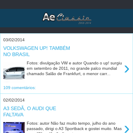
03/02/2014
VOLKSWAGEN UP! TAMBÉM
NO BRASIL
›
Fotos: divulgação VW e autor Quando o up! surgiu
em setembro de 2011, no grande palco mundial
chamado Salão de Frankfurt, o menor carr...
109 comentários:
02/02/2014
A3 SEDÃ, O AUDI QUE
FALTAVA
›
Fotos: autor Não faz muito tempo, julho do ano
passado, dirigi o A3 Sportback e gostei muito. Mas